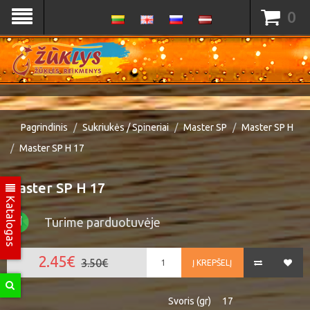
0
Pagrindinis
Sukriukės / Spineriai
Master SP
Master SP H
Master SP H 17
Master SP H 17
Katalogas
Turime parduotuvėje
2.45€
3.50€
Į KREPŠELĮ
Svoris (gr)
17