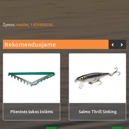
Žymos:
master
,
1439908592
Rekomenduojame
Plieninės šukos žolėms
Salmo Thrill Sinking