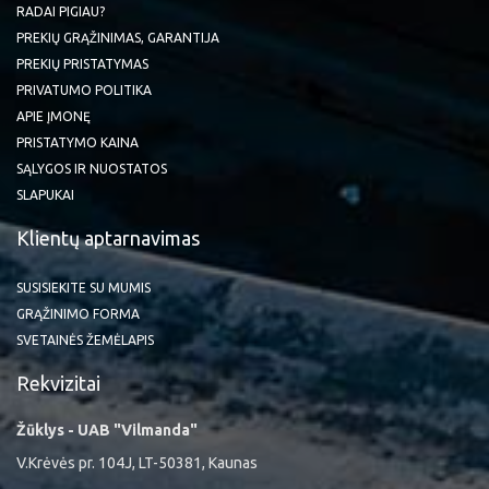
RADAI PIGIAU?
PREKIŲ GRĄŽINIMAS, GARANTIJA
PREKIŲ PRISTATYMAS
PRIVATUMO POLITIKA
APIE ĮMONĘ
PRISTATYMO KAINA
SĄLYGOS IR NUOSTATOS
SLAPUKAI
Klientų aptarnavimas
SUSISIEKITE SU MUMIS
GRĄŽINIMO FORMA
SVETAINĖS ŽEMĖLAPIS
Rekvizitai
Žūklys - UAB "Vilmanda"
V.Krėvės pr. 104J, LT-50381, Kaunas