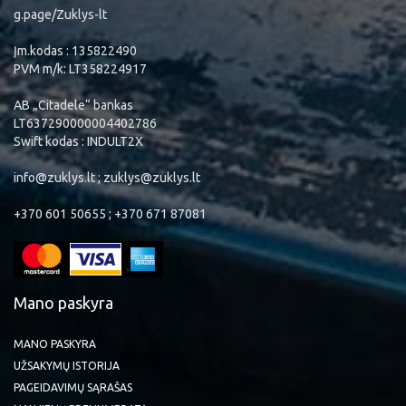
g.page/Zuklys-lt
Įm.kodas : 135822490
PVM m/k: LT358224917
AB „Citadele“ bankas
LT637290000004402786
Swift kodas : INDULT2X
info@zuklys.lt ; zuklys@zuklys.lt
+370 601 50655 ; +370 671 87081
Mano paskyra
MANO PASKYRA
UŽSAKYMŲ ISTORIJA
PAGEIDAVIMŲ SĄRAŠAS