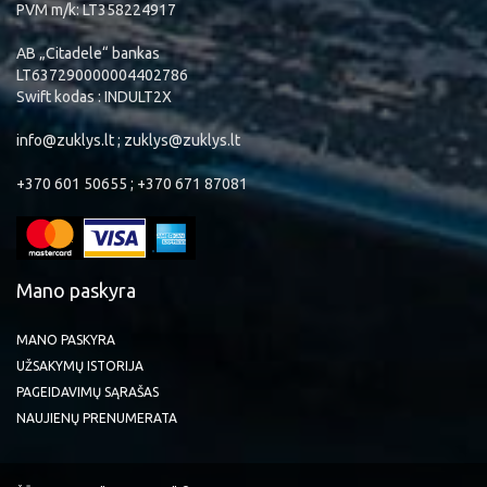
PVM m/k: LT358224917
AB „Citadele“ bankas
LT637290000004402786
Swift kodas : INDULT2X
info@zuklys.lt ; zuklys@zuklys.lt
+370 601 50655 ; +370 671 87081
Mano paskyra
MANO PASKYRA
UŽSAKYMŲ ISTORIJA
PAGEIDAVIMŲ SĄRAŠAS
NAUJIENŲ PRENUMERATA