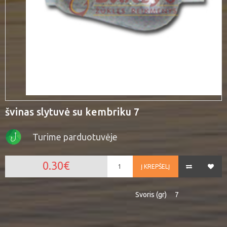
švinas slytuvė su kembriku 7
Turime parduotuvėje
0.30€
Į KREPŠELĮ
Svoris (gr)
7