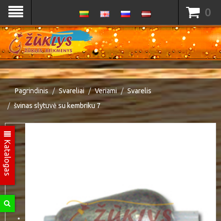
0
Pagrindinis
Svareliai
Veriami
Svarelis
švinas slytuvė su kembriku 7
Katalogas