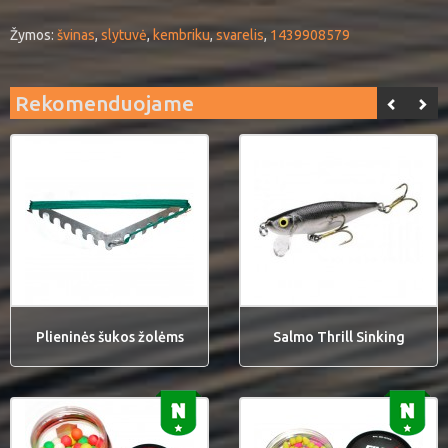
Žymos:
švinas
,
slytuvė
,
kembriku
,
svarelis
,
1439908579
Rekomenduojame
Plieninės šukos žolėms
Salmo Thrill Sinking