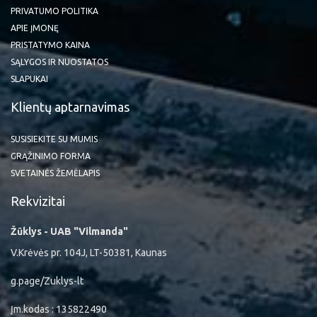
PRIVATUMO POLITIKA
APIE ĮMONĘ
PRISTATYMO KAINA
SĄLYGOS IR NUOSTATOS
SLAPUKAI
Klientų aptarnavimas
SUSISIEKITE SU MUMIS
GRĄŽINIMO FORMA
SVETAINĖS ŽEMĖLAPIS
Rekvizitai
Žūklys - UAB "Vilmanda"
V.Krėvės pr. 104J, LT-50381, Kaunas
g.page/Zuklys-lt
Įm.kodas : 135822490