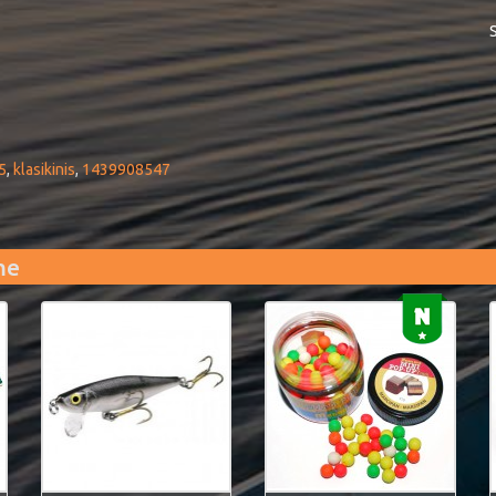
S
5
,
klasikinis
,
1439908547
me