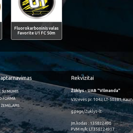
Fluorokarboninis valas
Favorite U1 FC 50m
 aptarnavimas
Rekvizitai
Žūklys - UAB "Vilmanda"
TE SU MUMIS
O FORMA
V.Krėvės pr. 104J, LT-50381, Kaun
 ŽEMĖLAPIS
g.page/Zuklys-lt
Įm.kodas : 135822490
PVM m/k: LT358224917