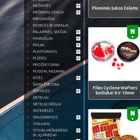
MEŠKERĖS
Plieninės šukos žolėms
MEŠKERIŲ DĖKLAI
MIEGMAIŠIAI
MUSELĖS IR VABALAI
PALAPINĖS, SKĖČIAI
PAVADĖLIAI
PEILIAI
PLATFORMOS
PLŪDĖS
PROŽEKTORIAI
PUODAI, KAZANAI
RITĖS
ŠAMŲ ŽVEJYBA
Filex Cyclone Wafters
ŠĖRYKLĖS
boiliukai 8 ir 10mm
SIETELIAI
SIETELIŲ DĖKLAI
SISTEMĖLĖS
SMULKMENOS
STALIUKAI
STOVAI MEŠKERĖMS
IR JŲ PRIEDAI