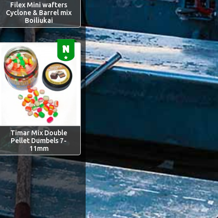
Filex Mini wafters
Cyclone & Barrel mix
Boiliukai
Timar Mix Double
Pellet Dumbels 7-
11mm