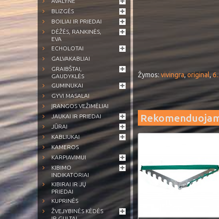
AVALYNĖ
BLIZGĖS
BOILIAI IR PRIEDAI
DĖŽĖS, RANKINĖS,
EVA
ECHOLOTAI
GALVAKABLIAI
GRAIBŠTAI,
Žymos:
vivingra
,
original
,
6.
GAUDYKLĖS
GUMINUKAI
GYVI MASALAI
ĮRANGOS VEŽIMĖLIAI
Rekomenduoja
JAUKAI IR PRIEDAI
JŪRAI
KABLIUKAI
KAMEROS
KARPIAVIMUI
KIBIMO
INDIKATORIAI
KIBIRAI IR JŲ
PRIEDAI
KUPRINĖS
ŽVEJYBINĖS KĖDĖS
IR GULTAI