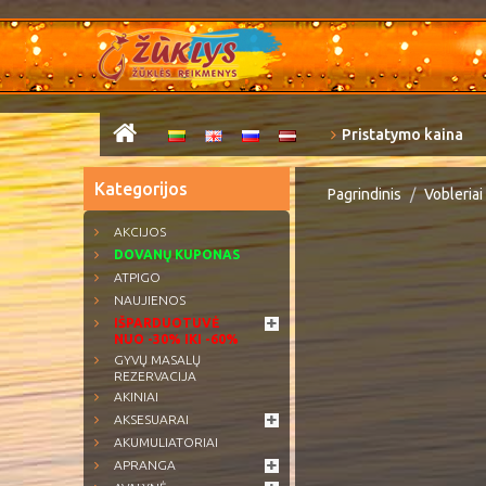
Pristatymo kaina
Kategorijos
Pagrindinis
Vobleriai
AKCIJOS
DOVANŲ KUPONAS
ATPIGO
NAUJIENOS
IŠPARDUOTUVĖ
NUO -30% IKI -60%
GYVŲ MASALŲ
REZERVACIJA
AKINIAI
AKSESUARAI
AKUMULIATORIAI
APRANGA