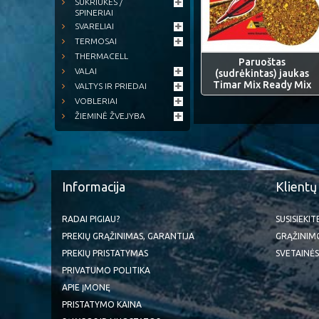
SUKRIUKĖS /
SPINERIAI
SVARELIAI
TERMOSAI
THERMACELL
Paruoštas
VALAI
(sudrėkintas) jaukas
Timar Mix Ready Mix
VALTYS IR PRIEDAI
VOBLERIAI
ŽIEMINĖ ŽVEJYBA
Informacija
Klientų
RADAI PIGIAU?
SUSISIEKI
PREKIŲ GRĄŽINIMAS, GARANTIJA
GRĄŽINIM
PREKIŲ PRISTATYMAS
SVETAINĖS
PRIVATUMO POLITIKA
APIE ĮMONĘ
PRISTATYMO KAINA