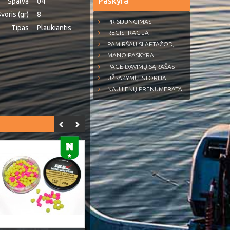
Paskyra
Spalva
04
voris (gr)
8
PRISIJUNGIMAS
Tipas
Plaukiantis
REGISTRACIJA
PAMIRŠAU SLAPTAŽODĮ
MANO PASKYRA
PAGEIDAVIMŲ SĄRAŠAS
UŽSAKYMŲ ISTORIJA
NAUJIENŲ PRENUMERATA