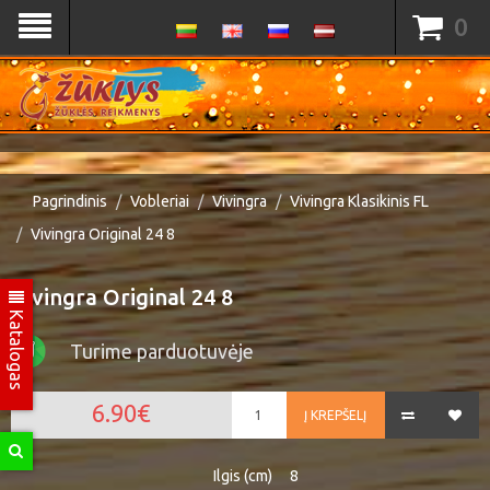
0
Pagrindinis
Vobleriai
Vivingra
Vivingra Klasikinis FL
Vivingra Original 24 8
Vivingra Original 24 8
Katalogas
Turime parduotuvėje
6.90€
Į KREPŠELĮ
Ilgis (cm)
8