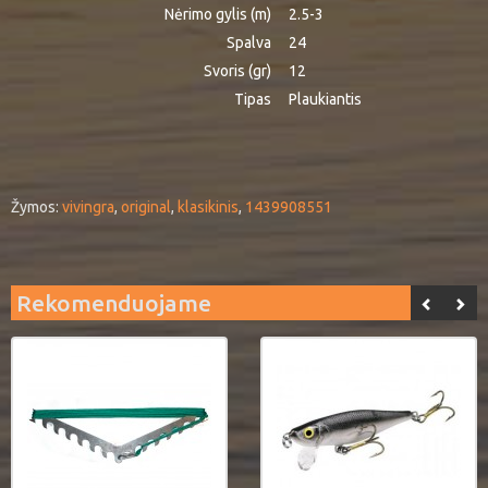
Nėrimo gylis (m)
2.5-3
Spalva
24
Svoris (gr)
12
Tipas
Plaukiantis
Žymos:
vivingra
,
original
,
klasikinis
,
1439908551
Rekomenduojame