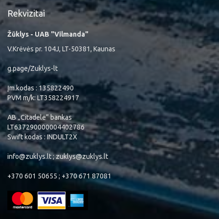
Rekvizitai
Žūklys - UAB "Vilmanda"
V.Krėvės pr. 104J, LT-50381, Kaunas
g.page/Zuklys-lt
Įm.kodas : 135822490
PVM m/k: LT358224917
AB „Citadele“ bankas
LT637290000004402786
Swift kodas : INDULT2X
info@zuklys.lt ; zuklys@zuklys.lt
+370 601 50655 ; +370 671 87081