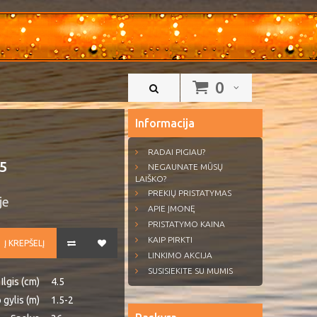
0
Informacija
RADAI PIGIAU?
.5
NEGAUNATE MŪSŲ
LAIŠKO?
PREKIŲ PRISTATYMAS
je
APIE ĮMONĘ
PRISTATYMO KAINA
KAIP PIRKTI
Į KREPŠELĮ
LINKIMO AKCIJA
SUSISIEKITE SU MUMIS
Ilgis (cm)
4.5
 gylis (m)
1.5-2