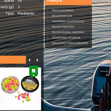
Paskyra
Spalva
36
voris (gr)
5
PRISIJUNGIMAS
Tipas
Plaukiantis
REGISTRACIJA
PAMIRŠAU SLAPTAŽODĮ
MANO PASKYRA
PAGEIDAVIMŲ SĄRAŠAS
UŽSAKYMŲ ISTORIJA
NAUJIENŲ PRENUMERATA