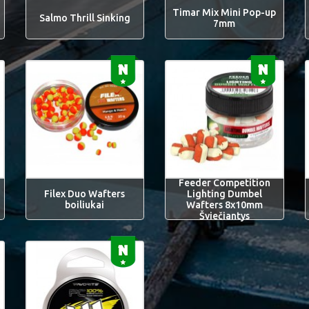
Timar Mix Mini Pop-up
Salmo Thrill Sinking
7mm
Feeder Competition
Filex Duo Wafters
Lighting Dumbel
boiliukai
Wafters 8x10mm
Šviečiantys