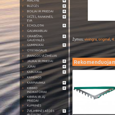
AVALYNĖ
BLIZGĖS
BOILIAI IR PRIEDAI
DĖŽĖS, RANKINĖS,
EVA
ECHOLOTAI
GALVAKABLIAI
GRAIBŠTAI,
Žymos:
vivingra
,
original
,
4.
GAUDYKLĖS
GUMINUKAI
GYVI MASALAI
ĮRANGOS VEŽIMĖLIAI
Rekomenduoja
JAUKAI IR PRIEDAI
JŪRAI
KABLIUKAI
KAMEROS
KARPIAVIMUI
KIBIMO
INDIKATORIAI
KIBIRAI IR JŲ
PRIEDAI
KUPRINĖS
ŽVEJYBINĖS KĖDĖS
IR GULTAI