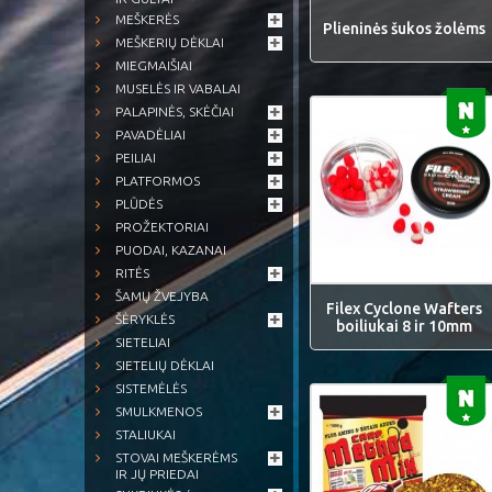
MEŠKERĖS
Plieninės šukos žolėms
MEŠKERIŲ DĖKLAI
MIEGMAIŠIAI
MUSELĖS IR VABALAI
PALAPINĖS, SKĖČIAI
PAVADĖLIAI
PEILIAI
PLATFORMOS
PLŪDĖS
PROŽEKTORIAI
PUODAI, KAZANAI
RITĖS
ŠAMŲ ŽVEJYBA
Filex Cyclone Wafters
ŠĖRYKLĖS
boiliukai 8 ir 10mm
SIETELIAI
SIETELIŲ DĖKLAI
SISTEMĖLĖS
SMULKMENOS
STALIUKAI
STOVAI MEŠKERĖMS
IR JŲ PRIEDAI