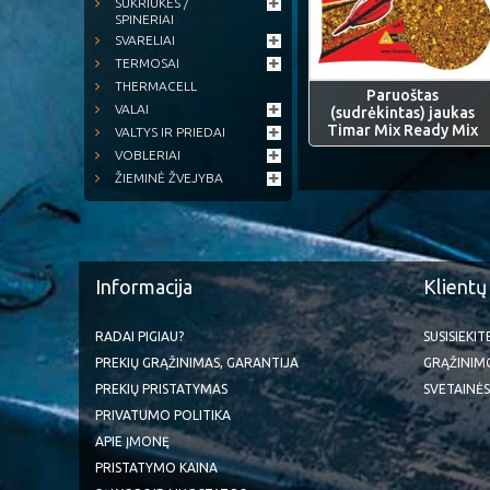
SUKRIUKĖS /
SPINERIAI
SVARELIAI
TERMOSAI
THERMACELL
Paruoštas
VALAI
(sudrėkintas) jaukas
Timar Mix Ready Mix
VALTYS IR PRIEDAI
VOBLERIAI
ŽIEMINĖ ŽVEJYBA
Informacija
Klientų
RADAI PIGIAU?
SUSISIEKI
PREKIŲ GRĄŽINIMAS, GARANTIJA
GRĄŽINIM
PREKIŲ PRISTATYMAS
SVETAINĖS
PRIVATUMO POLITIKA
APIE ĮMONĘ
PRISTATYMO KAINA