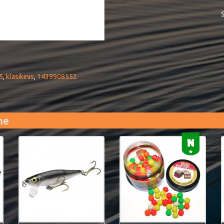
S
5
,
klasikinis
,
1439908552
me