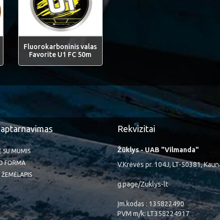
Fluorokarboninis valas
Favorite U1 FC 50m
 aptarnavimas
Rekvizitai
Žūklys - UAB "Vilmanda"
TE SU MUMIS
O FORMA
V.Krėvės pr. 104J, LT-50381, Kaun
 ŽEMĖLAPIS
g.page/Zuklys-lt
Įm.kodas : 135822490
PVM m/k: LT358224917