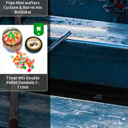
Filex Mini wafters
Cyclone & Barrel mix
Boiliukai
Timar Mix Double
Pellet Dumbels 7-
11mm