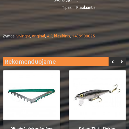
Svoris (gr)
5
Tipas
Plaukiantis
Žymos:
vivingra
,
original
,
4.5
,
klasikinis
,
1439908825
Rekomenduojame
Plieninės šukos žolėms
Salmo Thrill Sinking