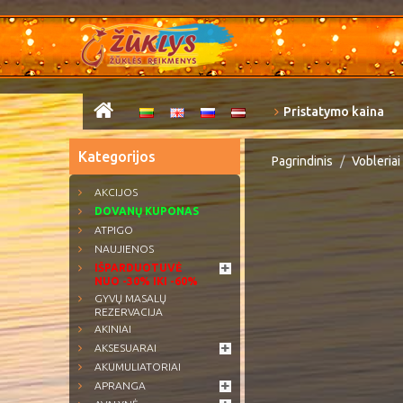
Pristatymo kaina
Kategorijos
Pagrindinis
Vobleriai
AKCIJOS
DOVANŲ KUPONAS
ATPIGO
NAUJIENOS
IŠPARDUOTUVĖ
NUO -30% IKI -60%
GYVŲ MASALŲ
REZERVACIJA
AKINIAI
AKSESUARAI
AKUMULIATORIAI
APRANGA