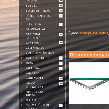
AVALYNĖ
BLIZGĖS
BOILIAI IR PRIEDAI
DĖŽĖS, RANKINĖS,
EVA
ECHOLOTAI
GALVAKABLIAI
Žymos:
vivingra
,
tvičinginis
GRAIBŠTAI,
GAUDYKLĖS
GUMINUKAI
GYVI MASALAI
ĮRANGOS VEŽIMĖLIAI
Rekomenduoja
JAUKAI IR PRIEDAI
JŪRAI
KABLIUKAI
KAMEROS
KARPIAVIMUI
KIBIMO
INDIKATORIAI
KIBIRAI IR JŲ
PRIEDAI
KUPRINĖS
ŽVEJYBINĖS KĖDĖS
IR GULTAI