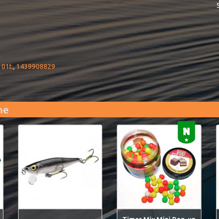
,
01t.
,
1439908829
me