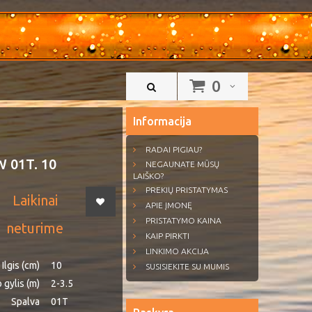
0
Informacija
RADAI PIGIAU?
W 01T. 10
NEGAUNATE MŪSŲ
LAIŠKO?
PREKIŲ PRISTATYMAS
Laikinai
APIE ĮMONĘ
PRISTATYMO KAINA
neturime
KAIP PIRKTI
LINKIMO AKCIJA
Ilgis (cm)
10
SUSISIEKITE SU MUMIS
 gylis (m)
2-3.5
Spalva
01T