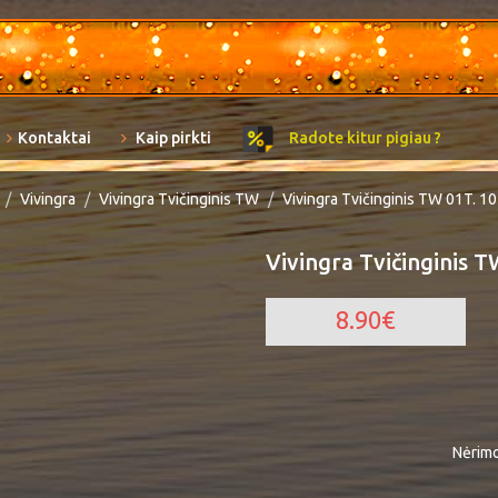
Kontaktai
Kaip pirkti
Radote kitur pigiau ?
Vivingra
Vivingra Tvičinginis TW
Vivingra Tvičinginis TW 01T. 10
Vivingra Tvičinginis T
8.90€
Nėrimo