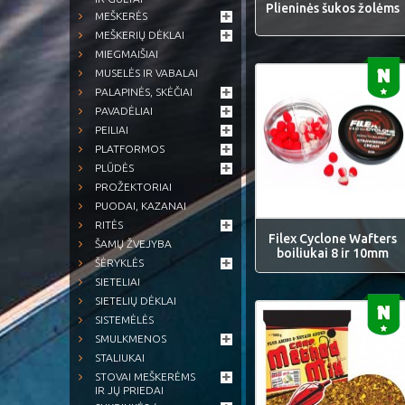
Plieninės šukos žolėms
MEŠKERĖS
MEŠKERIŲ DĖKLAI
MIEGMAIŠIAI
MUSELĖS IR VABALAI
PALAPINĖS, SKĖČIAI
PAVADĖLIAI
PEILIAI
PLATFORMOS
PLŪDĖS
PROŽEKTORIAI
PUODAI, KAZANAI
RITĖS
Filex Cyclone Wafters
ŠAMŲ ŽVEJYBA
boiliukai 8 ir 10mm
ŠĖRYKLĖS
SIETELIAI
SIETELIŲ DĖKLAI
SISTEMĖLĖS
SMULKMENOS
STALIUKAI
STOVAI MEŠKERĖMS
IR JŲ PRIEDAI