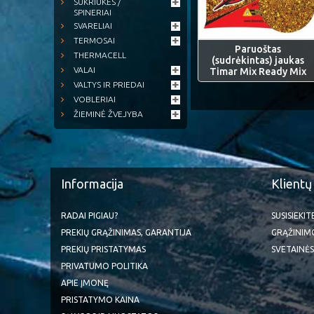
SUKRIUKĖS /
SPINERIAI
SVARELIAI
TERMOSAI
Paruoštas
THERMACELL
(sudrėkintas) jaukas
VALAI
Timar Mix Ready Mix
VALTYS IR PRIEDAI
VOBLERIAI
ŽIEMINĖ ŽVEJYBA
Informacija
Klientų
RADAI PIGIAU?
SUSISIEKI
PREKIŲ GRĄŽINIMAS, GARANTIJA
GRĄŽINIM
PREKIŲ PRISTATYMAS
SVETAINĖS
PRIVATUMO POLITIKA
APIE ĮMONĘ
PRISTATYMO KAINA