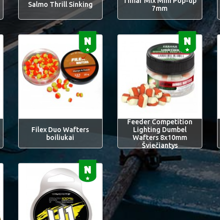
Timar Mix Mini Pop-up
Salmo Thrill Sinking
7mm
Feeder Competition
Filex Duo Wafters
Lighting Dumbel
boiliukai
Wafters 8x10mm
Šviečiantys