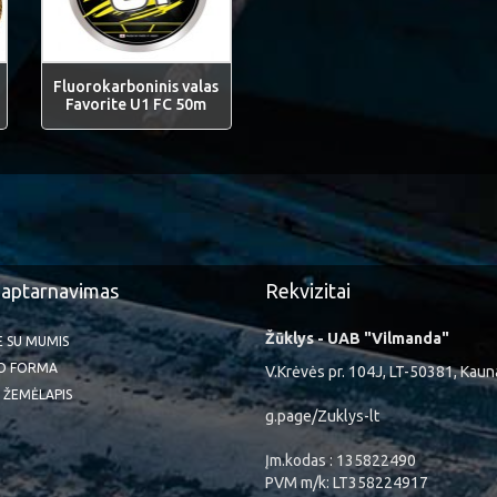
Fluorokarboninis valas
Favorite U1 FC 50m
 aptarnavimas
Rekvizitai
Žūklys - UAB "Vilmanda"
TE SU MUMIS
O FORMA
V.Krėvės pr. 104J, LT-50381, Kaun
 ŽEMĖLAPIS
g.page/Zuklys-lt
Įm.kodas : 135822490
PVM m/k: LT358224917