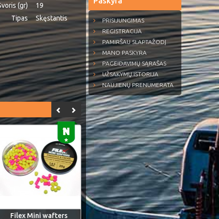
Paskyra
Svoris (gr)
19
Tipas
Skęstantis
PRISIJUNGIMAS
REGISTRACIJA
PAMIRŠAU SLAPTAŽODĮ
MANO PASKYRA
PAGEIDAVIMŲ SĄRAŠAS
UŽSAKYMŲ ISTORIJA
NAUJIENŲ PRENUMERATA
Filex Mini wafters