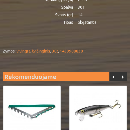
Spalva
30T
Svoris (gr)
14
Tipas
Skęstantis
Žymos:
vivingra
,
tvičinginis
,
30t
,
1439908830
Rekomenduojame