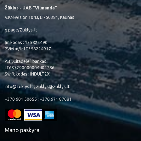
Žūklys - UAB "Vilmanda"
V.Krėvės pr. 104J, LT-50381, Kaunas
g.page/Zuklys-lt
Įm.kodas : 135822490
PVM m/k: LT358224917
AB „Citadele“ bankas
LT637290000004402786
Swift kodas : INDULT2X
info@zuklys.lt ; zuklys@zuklys.lt
+370 601 50655 ; +370 671 87081
Mano paskyra