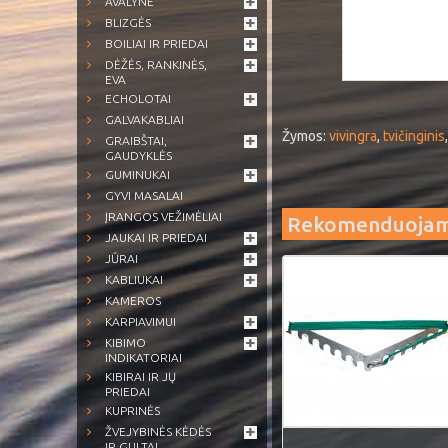
AVALYNĖ
BLIZGĖS
BOILIAI IR PRIEDAI
DĖŽĖS, RANKINĖS,
EVA
ECHOLOTAI
GALVAKABLIAI
Žymos:
vivingra
,
tvičinginis
GRAIBŠTAI,
GAUDYKLĖS
GUMINUKAI
GYVI MASALAI
ĮRANGOS VEŽIMĖLIAI
Rekomenduoja
JAUKAI IR PRIEDAI
JŪRAI
KABLIUKAI
KAMEROS
KARPIAVIMUI
KIBIMO
INDIKATORIAI
KIBIRAI IR JŲ
PRIEDAI
KUPRINĖS
ŽVEJYBINĖS KĖDĖS
IR GULTAI