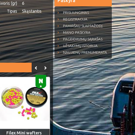
Paskyra
Svoris (gr)
6
Tipas
Skęstantis
PRISIJUNGIMAS
REGISTRACIJA
PAMIRŠAU SLAPTAŽODĮ
MANO PASKYRA
PAGEIDAVIMŲ SĄRAŠAS
UŽSAKYMŲ ISTORIJA
NAUJIENŲ PRENUMERATA
Filex Mini wafters