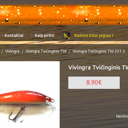
Kontaktai
Kaip pirkti
Radote kitur pigiau ?
Vivingra
Vivingra Tvičinginis TW
Vivingra Tvičinginis TW 33T 5
Vivingra Tvičinginis T
8.90€
Nėrimo