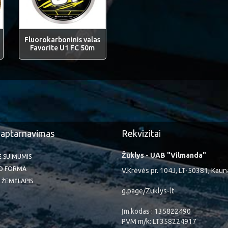
Fluorokarboninis valas
Favorite U1 FC 50m
 aptarnavimas
Rekvizitai
Žūklys - UAB "Vilmanda"
TE SU MUMIS
O FORMA
V.Krėvės pr. 104J, LT-50381, Kaun
 ŽEMĖLAPIS
g.page/Zuklys-lt
Įm.kodas : 135822490
PVM m/k: LT358224917