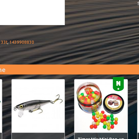
,
33t
,
1439908830
me