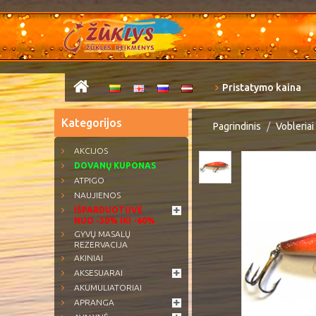
Pristatymo kaina
Kategorijos
Pagrindinis
Vobleriai
AKCIJOS
DOVANŲ KUPONAS
ATPIGO
NAUJIENOS
IŠPARDUOTUVĖ
NUO -30% IKI -60%
GYVŲ MASALŲ
REZERVACIJA
AKINIAI
AKSESUARAI
AKUMULIATORIAI
APRANGA