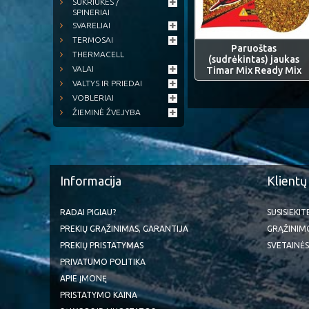
SUKRIUKĖS /
SPINERIAI
SVARELIAI
TERMOSAI
Paruoštas
THERMACELL
(sudrėkintas) jaukas
VALAI
Timar Mix Ready Mix
VALTYS IR PRIEDAI
VOBLERIAI
ŽIEMINĖ ŽVEJYBA
Informacija
Klientų
RADAI PIGIAU?
SUSISIEKI
PREKIŲ GRĄŽINIMAS, GARANTIJA
GRĄŽINIM
PREKIŲ PRISTATYMAS
SVETAINĖS
PRIVATUMO POLITIKA
APIE ĮMONĘ
PRISTATYMO KAINA