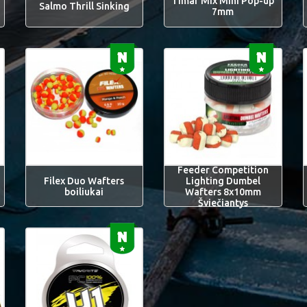
Timar Mix Mini Pop-up
Salmo Thrill Sinking
7mm
Feeder Competition
Filex Duo Wafters
Lighting Dumbel
boiliukai
Wafters 8x10mm
Šviečiantys