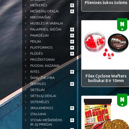
Plieninės šukos žolėms
MEŠKERĖS
MEŠKERIŲ DĖKLAI
MIEGMAIŠIAI
MUSELĖS IR VABALAI
PALAPINĖS, SKĖČIAI
PAVADĖLIAI
PEILIAI
PLATFORMOS
PLŪDĖS
PROŽEKTORIAI
PUODAI, KAZANAI
RITĖS
Filex Cyclone Wafters
ŠAMŲ ŽVEJYBA
boiliukai 8 ir 10mm
ŠĖRYKLĖS
SIETELIAI
SIETELIŲ DĖKLAI
SISTEMĖLĖS
SMULKMENOS
STALIUKAI
STOVAI MEŠKERĖMS
IR JŲ PRIEDAI