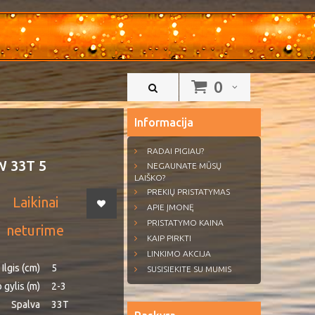
0
Informacija
RADAI PIGIAU?
W 33T 5
NEGAUNATE MŪSŲ
LAIŠKO?
PREKIŲ PRISTATYMAS
Laikinai
APIE ĮMONĘ
PRISTATYMO KAINA
neturime
KAIP PIRKTI
LINKIMO AKCIJA
Ilgis (cm)
5
SUSISIEKITE SU MUMIS
 gylis (m)
2-3
Spalva
33T