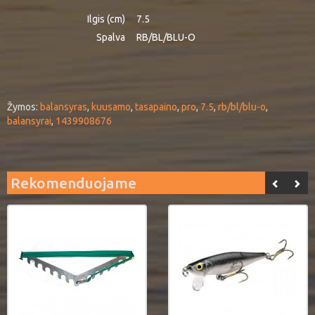
Ilgis (cm)
7.5
Spalva
RB/BL/BLU-O
Žymos:
balansyras
,
kuusamo
,
tasapaino
,
pro
,
7.5
,
rb/bl/blu-o
,
balansyrai
,
1439908676
Rekomenduojame