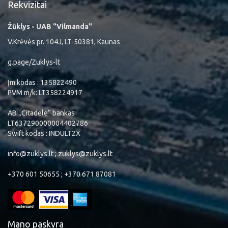
Rekvizitai
Žūklys - UAB "Vilmanda"
V.Krėvės pr. 104J, LT-50381, Kaunas
g.page/Zuklys-lt
Įm.kodas : 135822490
PVM m/k: LT358224917
AB „Citadele“ bankas
LT637290000004402786
Swift kodas : INDULT2X
info@zuklys.lt ; zuklys@zuklys.lt
+370 601 50655 ; +370 671 87081
Mano paskyra