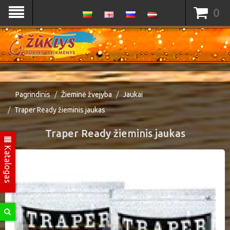
0
Pagrindinis
Žieminė žvejyba
Jaukai
Traper Ready žieminis jaukas
Traper Ready žieminis jaukas
Katalogas