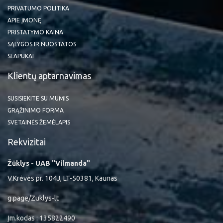
PRIVATUMO POLITIKA
APIE ĮMONĘ
PRISTATYMO KAINA
SĄLYGOS IR NUOSTATOS
SLAPUKAI
Klientų aptarnavimas
SUSISIEKITE SU MUMIS
GRĄŽINIMO FORMA
SVETAINĖS ŽEMĖLAPIS
Rekvizitai
Žūklys - UAB "Vilmanda"
V.Krėvės pr. 104J, LT-50381, Kaunas
g.page/Zuklys-lt
Įm.kodas : 135822490