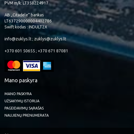
PVM m/k: LT358224917
AB „Citadele“ bankas
LT637290000004402786
Swift kodas : INDULT2X
info@zuklys.lt ; zuklys@zuklys.lt
+370 601 50655 ; +370 671 87081
Mano paskyra
MANO PASKYRA
UŽSAKYMŲ ISTORIJA
PAGEIDAVIMŲ SĄRAŠAS
NAUJIENŲ PRENUMERATA