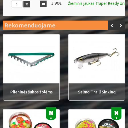
3.90€
Žieminis jaukas Traper Ready Univ
Rekomenduojame
Plieninės šukos žolėms
Salmo Thrill Sinking