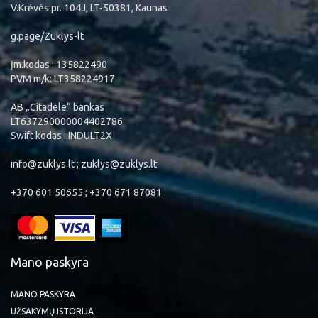
V.Krėvės pr. 104J, LT-50381, Kaunas
g.page/Zuklys-lt
Įm.kodas : 135822490
PVM m/k: LT358224917
AB „Citadele“ bankas
LT637290000004402786
Swift kodas : INDULT2X
info@zuklys.lt ; zuklys@zuklys.lt
+370 601 50655 ; +370 671 87081
Mano paskyra
MANO PASKYRA
UŽSAKYMŲ ISTORIJA