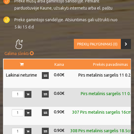
Prekė mūsų arba gamintojo sandėlyje. Perkant
parduotuvėje Kaune, užsakyti internetu arba el. paštu
Prekė gamintojo sandėlyje. Atsiuntimas gali užtrukti nuo
5 iki 15 d.d
PREKIŲ PALYGINIMAS (0)
Galima slinkti
Kaina
Prekės pavadinimas
0.60€
Laikinai neturime
Pirs metalinis sargelis 11 0.25
0.60€
Pirs metalinis sargelis 11 0.5
0.90€
307 Pirs metalinis sargelis 16cm 
0.90€
308 Pirs metalinis sargelis 18.5cm