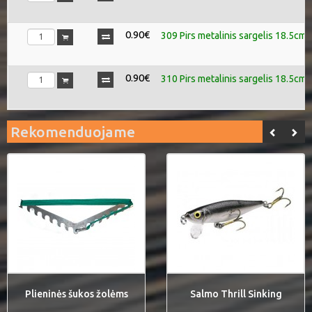
0.90€
309 Pirs metalinis sargelis 18.5cm 
0.90€
310 Pirs metalinis sargelis 18.5cm 
Rekomenduojame
Plieninės šukos žolėms
Salmo Thrill Sinking