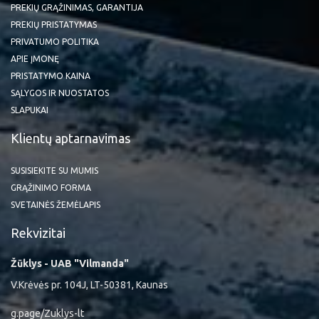
PREKIŲ GRĄŽINIMAS, GARANTIJA
PREKIŲ PRISTATYMAS
PRIVATUMO POLITIKA
APIE ĮMONĘ
PRISTATYMO KAINA
SĄLYGOS IR NUOSTATOS
SLAPUKAI
Klientų aptarnavimas
SUSISIEKITE SU MUMIS
GRĄŽINIMO FORMA
SVETAINĖS ŽEMĖLAPIS
Rekvizitai
Žūklys - UAB "Vilmanda"
V.Krėvės pr. 104J, LT-50381, Kaunas
g.page/Zuklys-lt