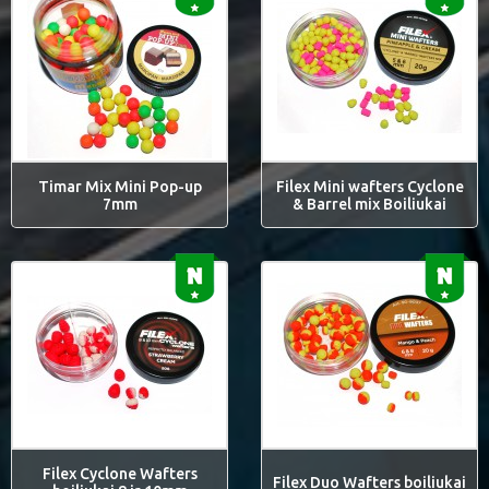
Timar Mix Mini Pop-up
Filex Mini wafters Cyclone
7mm
& Barrel mix Boiliukai
Filex Cyclone Wafters
Filex Duo Wafters boiliukai