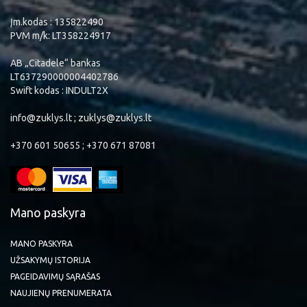
Įm.kodas : 135822490
PVM m/k: LT358224917
AB „Citadele“ bankas
LT637290000004402786
Swift kodas : INDULT2X
info@zuklys.lt ; zuklys@zuklys.lt
+370 601 50655 ; +370 671 87081
Mano paskyra
MANO PASKYRA
UŽSAKYMŲ ISTORIJA
PAGEIDAVIMŲ SĄRAŠAS
NAUJIENŲ PRENUMERATA