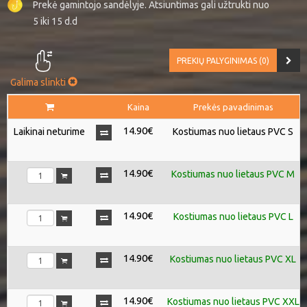
Prekė gamintojo sandėlyje. Atsiuntimas gali užtrukti nuo
5 iki 15 d.d
PREKIŲ PALYGINIMAS (0)
Galima slinkti
Kaina
Prekės pavadinimas
14.90€
Laikinai neturime
Kostiumas nuo lietaus PVC S
14.90€
Kostiumas nuo lietaus PVC M
14.90€
Kostiumas nuo lietaus PVC L
14.90€
Kostiumas nuo lietaus PVC XL
14.90€
Kostiumas nuo lietaus PVC XXL