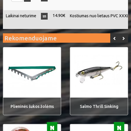
14.90€
Laikinai neturime
Kostiumas nuo lietaus PVC XXXL
Rekomenduojame
Plieninės šukos žolėms
Salmo Thrill Sinking