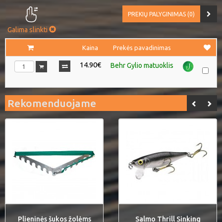
PREKIŲ PALYGINIMAS (0)
Galima slinkti
Kaina
Prekės pavadinimas
14.90€
Behr Gylio matuoklis
Rekomenduojame
Plieninės šukos žolėms
Salmo Thrill Sinking