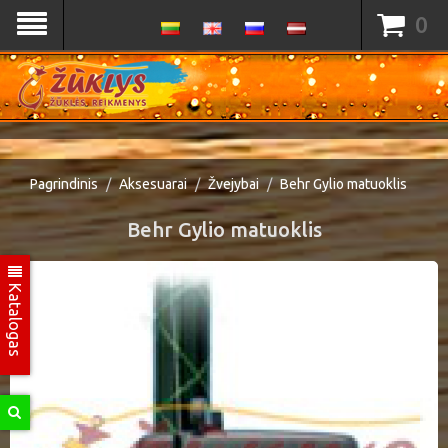
0
Pagrindinis
Aksesuarai
Žvejybai
Behr Gylio matuoklis
Behr Gylio matuoklis
Katalogas