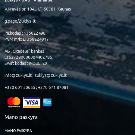
Žūklys - UAB "Vilmanda"
V.Krėvės pr. 104J, LT-50381, Kaunas
g.page/Zuklys-lt
Įm.kodas : 135822490
PVM m/k: LT358224917
AB „Citadele“ bankas
LT637290000004402786
Swift kodas : INDULT2X
info@zuklys.lt ; zuklys@zuklys.lt
+370 601 50655 ; +370 671 87081
Mano paskyra
MANO PASKYRA