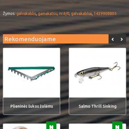
Žymos:
galvakablis
,
gamakatsu
,
nr.6/0
,
galvakabliai
,
1439908805
Rekomenduojame
Plieninės šukos žolėms
Salmo Thrill Sinking