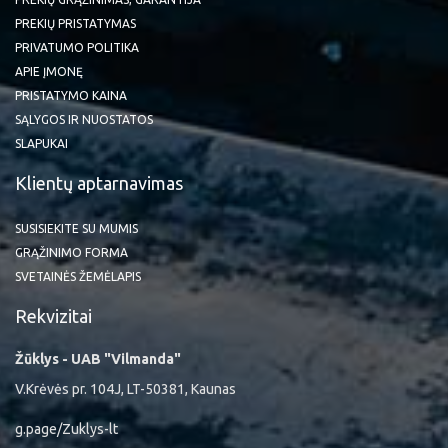
PREKIŲ PRISTATYMAS
PRIVATUMO POLITIKA
APIE ĮMONĘ
PRISTATYMO KAINA
SĄLYGOS IR NUOSTATOS
SLAPUKAI
Klientų aptarnavimas
SUSISIEKITE SU MUMIS
GRĄŽINIMO FORMA
SVETAINĖS ŽEMĖLAPIS
Rekvizitai
Žūklys - UAB "Vilmanda"
V.Krėvės pr. 104J, LT-50381, Kaunas
g.page/Zuklys-lt