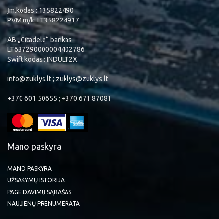
Įm.kodas : 135822490
PVM m/k: LT358224917
AB „Citadele“ bankas
LT637290000004402786
Swift kodas : INDULT2X
info@zuklys.lt ; zuklys@zuklys.lt
+370 601 50655 ; +370 671 87081
Mano paskyra
MANO PASKYRA
UŽSAKYMŲ ISTORIJA
PAGEIDAVIMŲ SĄRAŠAS
NAUJIENŲ PRENUMERATA