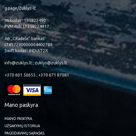
g.page/Zuklys-lt
Įm.kodas : 135822490
PVM m/k: LT358224917
AB „Citadele“ bankas
LT637290000004402786
Swift kodas : INDULT2X
info@zuklys.lt ; zuklys@zuklys.lt
+370 601 50655 ; +370 671 87081
Mano paskyra
MANO PASKYRA
UŽSAKYMŲ ISTORIJA
PAGEIDAVIMŲ SĄRAŠAS