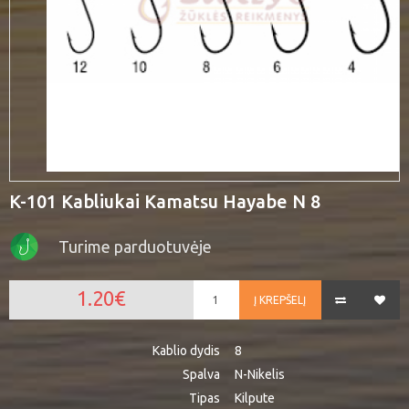
K-101 Kabliukai Kamatsu Hayabe N 8
Turime parduotuvėje
1.20€
Į KREPŠELĮ
Kablio dydis
8
Spalva
N-Nikelis
Tipas
Kilpute