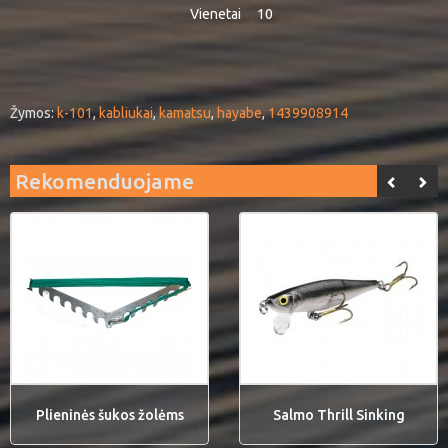
Vienetai
10
Žymos:
k-101
,
kabliukai
,
kamatsu
,
hayabe
,
1439908914
Rekomenduojame
Plieninės šukos žolėms
Salmo Thrill Sinking