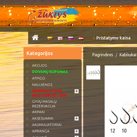
Pristatymo kaina
Kategorijos
Pagrindinis
Kabliukai
AKCIJOS
DOVANŲ KUPONAS
ATPIGO
NAUJIENOS
IŠPARDUOTUVĖ
NUO -30% IKI -60%
GYVŲ MASALŲ
REZERVACIJA
AKINIAI
AKSESUARAI
AKUMULIATORIAI
APRANGA