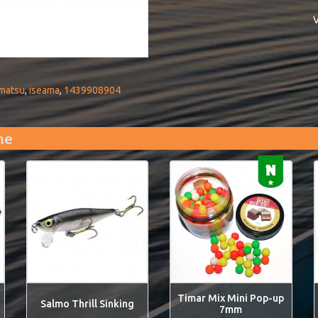
V
matsu
,
iseama
,
1439908904
me
Timar Mix Mini Pop-up
Salmo Thrill Sinking
7mm