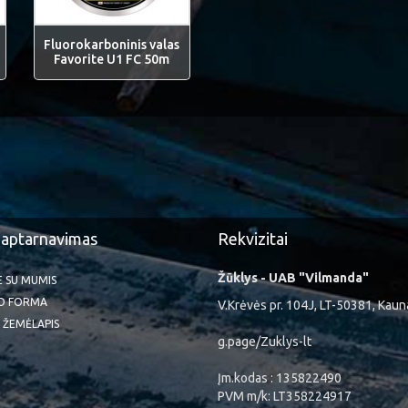
Fluorokarboninis valas
Favorite U1 FC 50m
 aptarnavimas
Rekvizitai
Žūklys - UAB "Vilmanda"
TE SU MUMIS
O FORMA
V.Krėvės pr. 104J, LT-50381, Kaun
 ŽEMĖLAPIS
g.page/Zuklys-lt
Įm.kodas : 135822490
PVM m/k: LT358224917