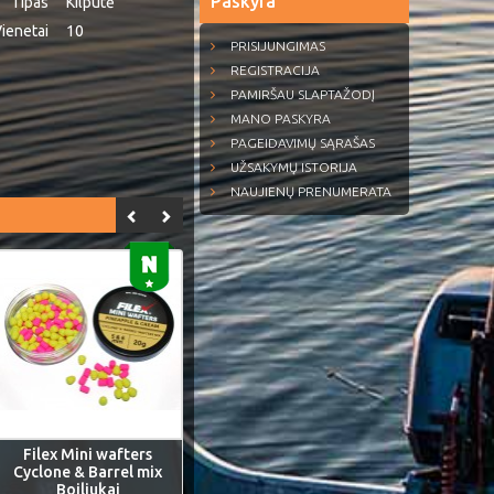
Paskyra
Tipas
Kilputė
ienetai
10
PRISIJUNGIMAS
REGISTRACIJA
PAMIRŠAU SLAPTAŽODĮ
MANO PASKYRA
PAGEIDAVIMŲ SĄRAŠAS
UŽSAKYMŲ ISTORIJA
NAUJIENŲ PRENUMERATA
Filex Mini wafters
Cyclone & Barrel mix
Boiliukai