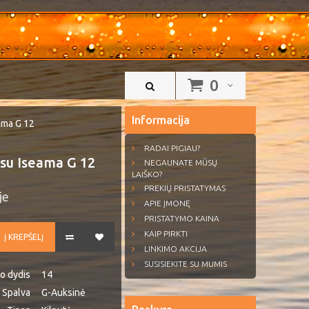
0
Informacija
ama G 12
RADAI PIGIAU?
su Iseama G 12
NEGAUNATE MŪSŲ
LAIŠKO?
PREKIŲ PRISTATYMAS
je
APIE ĮMONĘ
PRISTATYMO KAINA
KAIP PIRKTI
Į KREPŠELĮ
LINKIMO AKCIJA
SUSISIEKITE SU MUMIS
io dydis
14
Spalva
G-Auksinė