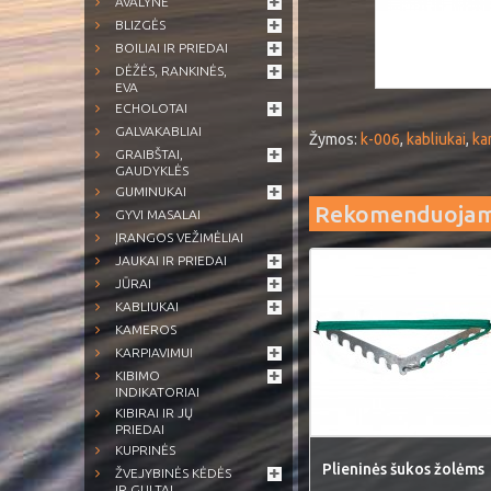
AVALYNĖ
BLIZGĖS
BOILIAI IR PRIEDAI
DĖŽĖS, RANKINĖS,
EVA
ECHOLOTAI
GALVAKABLIAI
Žymos:
k-006
,
kabliukai
,
ka
GRAIBŠTAI,
GAUDYKLĖS
GUMINUKAI
Rekomenduoja
GYVI MASALAI
ĮRANGOS VEŽIMĖLIAI
JAUKAI IR PRIEDAI
JŪRAI
KABLIUKAI
KAMEROS
KARPIAVIMUI
KIBIMO
INDIKATORIAI
KIBIRAI IR JŲ
PRIEDAI
KUPRINĖS
Plieninės šukos žolėms
ŽVEJYBINĖS KĖDĖS
IR GULTAI