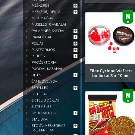
MEŠKERĖS
MEŠKERIŲ DĖKLAI
MIEGMAIŠIAI
MUSELĖS IR VABALAI
PALAPINĖS, SKĖČIAI
PAVADĖLIAI
PEILIAI
PLATFORMOS
PLŪDĖS
PROŽEKTORIAI
PUODAI, KAZANAI
Filex Cyclone Wafters
RITĖS
boiliukai 8 ir 10mm
ŠAMŲ ŽVEJYBA
ŠĖRYKLĖS
SIETELIAI
SIETELIŲ DĖKLAI
SISTEMĖLĖS
SMULKMENOS
STALIUKAI
STOVAI MEŠKERĖMS
IR JŲ PRIEDAI