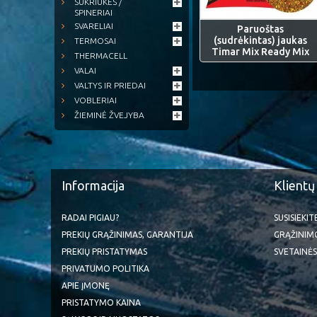
SUKRIUKĖS /
SPINERIAI
SVARELIAI
Paruoštas
(sudrėkintas) jaukas
TERMOSAI
Timar Mix Ready Mix
THERMACELL
VALAI
VALTYS IR PRIEDAI
VOBLERIAI
ŽIEMINĖ ŽVEJYBA
Informacija
Klientų
RADAI PIGIAU?
SUSISIEKI
PREKIŲ GRĄŽINIMAS, GARANTIJA
GRĄŽINIM
PREKIŲ PRISTATYMAS
SVETAINĖS
PRIVATUMO POLITIKA
APIE ĮMONĘ
PRISTATYMO KAINA