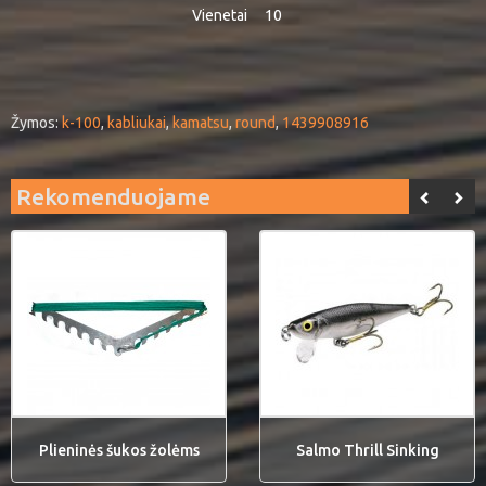
Vienetai
10
Žymos:
k-100
,
kabliukai
,
kamatsu
,
round
,
1439908916
Rekomenduojame
Plieninės šukos žolėms
Salmo Thrill Sinking