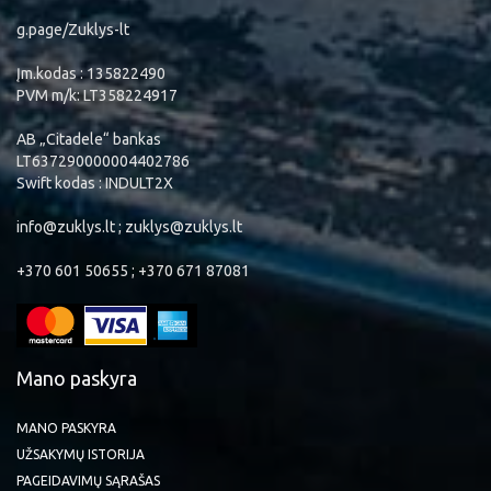
g.page/Zuklys-lt
Įm.kodas : 135822490
PVM m/k: LT358224917
AB „Citadele“ bankas
LT637290000004402786
Swift kodas : INDULT2X
info@zuklys.lt ; zuklys@zuklys.lt
+370 601 50655 ; +370 671 87081
Mano paskyra
MANO PASKYRA
UŽSAKYMŲ ISTORIJA
PAGEIDAVIMŲ SĄRAŠAS