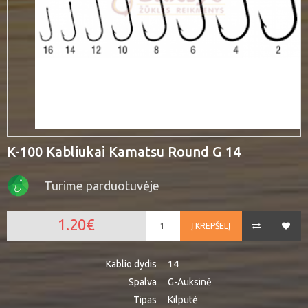
K-100 Kabliukai Kamatsu Round G 14
Turime parduotuvėje
1.20€
Į KREPŠELĮ
Kablio dydis
14
Spalva
G-Auksinė
Tipas
Kilputė