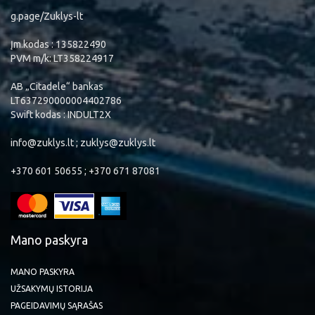
g.page/Zuklys-lt
Įm.kodas : 135822490
PVM m/k: LT358224917
AB „Citadele“ bankas
LT637290000004402786
Swift kodas : INDULT2X
info@zuklys.lt ; zuklys@zuklys.lt
+370 601 50655 ; +370 671 87081
Mano paskyra
MANO PASKYRA
UŽSAKYMŲ ISTORIJA
PAGEIDAVIMŲ SĄRAŠAS