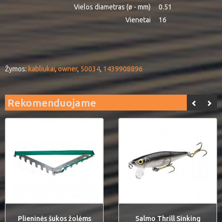
Vielos diametras (ø - mm)
0.51
Vienetai
16
Žymos:
kabliukai
,
owner
,
50034
,
1439908896
Rekomenduojame
Plieninės šukos žolėms
Salmo Thrill Sinking