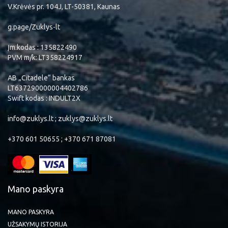
V.Krėvės pr. 104J, LT-50381, Kaunas
g.page/Zuklys-lt
Įm.kodas : 135822490
PVM m/k: LT358224917
AB „Citadele“ bankas
LT637290000004402786
Swift kodas : INDULT2X
info@zuklys.lt ; zuklys@zuklys.lt
+370 601 50655 ; +370 671 87081
Mano paskyra
MANO PASKYRA
UŽSAKYMŲ ISTORIJA