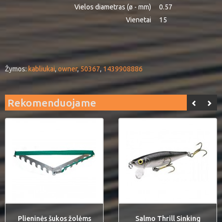
Vielos diametras (ø - mm)
0.57
Vienetai
15
Žymos:
kabliukai
,
owner
,
50367
,
1439908886
Rekomenduojame
Plieninės šukos žolėms
Salmo Thrill Sinking