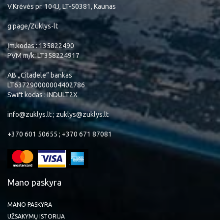
V.Krėvės pr. 104J, LT-50381, Kaunas
g.page/Zuklys-lt
Įm.kodas : 135822490
PVM m/k: LT358224917
AB „Citadele“ bankas
LT637290000004402786
Swift kodas : INDULT2X
info@zuklys.lt ; zuklys@zuklys.lt
+370 601 50655 ; +370 671 87081
Mano paskyra
MANO PASKYRA
UŽSAKYMŲ ISTORIJA