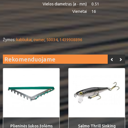
Vielos diametras (ø - mm)
0.51
Vienetai
16
Žymos:
kabliukai
,
owner
,
50034
,
1439908896
Rekomenduojame
Plieninės šukos žolėms
Salmo Thrill Sinking