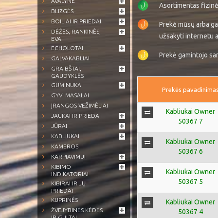
AVALYNĖ
Asortimentas fizin
BLIZGĖS
BOILIAI IR PRIEDAI
Prekė mūsų arba ga
DĖŽĖS, RANKINĖS,
užsakyti internetu a
EVA
ECHOLOTAI
Prekė gamintojo sand
GALVAKABLIAI
GRAIBŠTAI,
GAUDYKLĖS
GUMINUKAI
Prekės pavadinima
GYVI MASALAI
ĮRANGOS VEŽIMĖLIAI
Kabliukai Owner
JAUKAI IR PRIEDAI
50367 7
JŪRAI
KABLIUKAI
Kabliukai Owner
KAMEROS
50367 6
KARPIAVIMUI
KIBIMO
Kabliukai Owner
INDIKATORIAI
50367 5
KIBIRAI IR JŲ
PRIEDAI
KUPRINĖS
Kabliukai Owner
ŽVEJYBINĖS KĖDĖS
50367 4
IR GULTAI