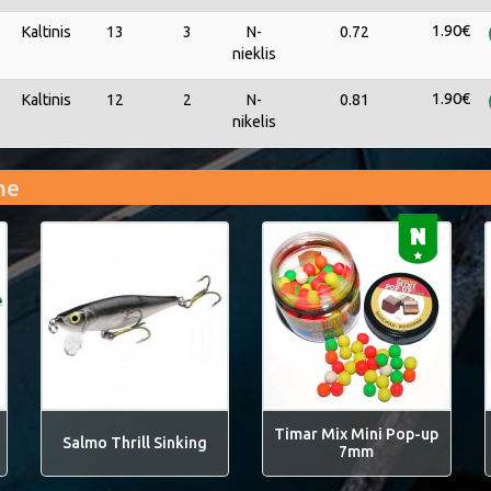
1.90€
Kaltinis
13
3
N-
0.72
nieklis
1.90€
Kaltinis
12
2
N-
0.81
nikelis
me
Timar Mix Mini Pop-up
Salmo Thrill Sinking
7mm