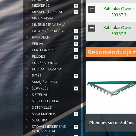
MEŠKERĖS
Kabliukai Owner
MEŠKERIŲ DĖKLAI
50367 3
MIEGMAIŠIAI
MUSELĖS IR VABALAI
Kabliukai Owner
PALAPINĖS, SKĖČIAI
50367 2
PAVADĖLIAI
PEILIAI
PLATFORMOS
Rekomenduoja
PLŪDĖS
PROŽEKTORIAI
PUODAI, KAZANAI
RITĖS
ŠAMŲ ŽVEJYBA
ŠĖRYKLĖS
SIETELIAI
SIETELIŲ DĖKLAI
SISTEMĖLĖS
SMULKMENOS
STALIUKAI
Plieninės šukos žolėms
STOVAI MEŠKERĖMS
IR JŲ PRIEDAI