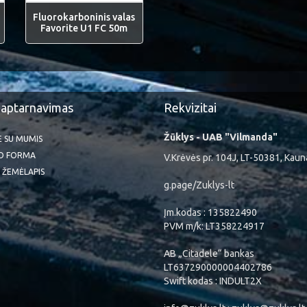
Fluorokarboninis valas
Favorite U1 FC 50m
 aptarnavimas
Rekvizitai
Žūklys - UAB "Vilmanda"
TE SU MUMIS
O FORMA
V.Krėvės pr. 104J, LT-50381, Kaun
 ŽEMĖLAPIS
g.page/Zuklys-lt
Įm.kodas : 135822490
PVM m/k: LT358224917
AB „Citadele“ bankas
LT637290000004402786
Swift kodas : INDULT2X