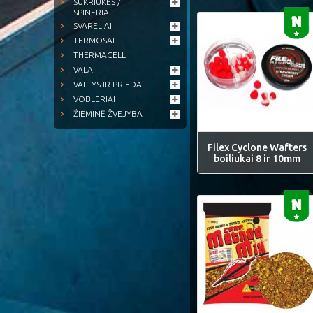
SUKRIUKĖS /
SPINERIAI
SVARELIAI
TERMOSAI
THERMACELL
VALAI
VALTYS IR PRIEDAI
VOBLERIAI
ŽIEMINĖ ŽVEJYBA
Filex Cyclone Wafters
boiliukai 8 ir 10mm