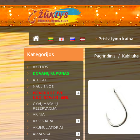
Pristatymo kaina
Kategorijos
Pagrindinis
Kabliukai
AKCIJOS
DOVANŲ KUPONAS
ATPIGO
NAUJIENOS
IŠPARDUOTUVĖ
NUO -30% IKI -60%
GYVŲ MASALŲ
REZERVACIJA
AKINIAI
AKSESUARAI
AKUMULIATORIAI
APRANGA