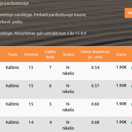
ėje parduotuvėje
PR
mintojo sandėlyje. Perkant parduotuvėje Kaune,
rba el. paštu
ėlyje. Atsiuntimas gali užtrukti nuo 5 iki 15 d.d
Kablio
Vielos diametras
s
Tipas
Vienetai
Spalva
Kaina
dydis
(ø - mm)
1.90€
Kaltinis
15
7
N-
0.54
nikelis
1.90€
Kaltinis
15
6
N-
0.57
nikelis
1.90€
Kaltinis
15
5
N-
0.60
nikelis
1.90€
Kaltinis
14
4
N-
0.68
nikelis