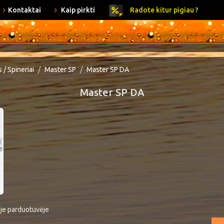
Kontaktai
Kaip pirkti
Radote kitur pigiau ?
 / Spineriai
Master SP
Master SP DA
Master SP DA
ėje parduotuvėje