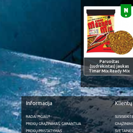
Paruoštas
(sudrėkintas) jaukas
Timar Mix Ready Mix
Informacija
Klientų
RADAI PIGIAU?
SUSISIEKI
PREKIŲ GRĄŽINIMAS, GARANTIJA
GRĄŽINIM
PREKIŲ PRISTATYMAS
SVETAINĖS