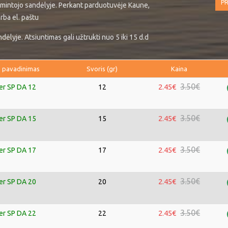
PR
mintojo sandėlyje. Perkant parduotuvėje Kaune,
rba el. paštu
ėlyje. Atsiuntimas gali užtrukti nuo 5 iki 15 d.d
 pavadinimas
Svoris (gr)
Kaina
3.50€
2.45€
er SP DA 12
12
3.50€
2.45€
er SP DA 15
15
3.50€
2.45€
er SP DA 17
17
3.50€
2.45€
er SP DA 20
20
3.50€
2.45€
er SP DA 22
22