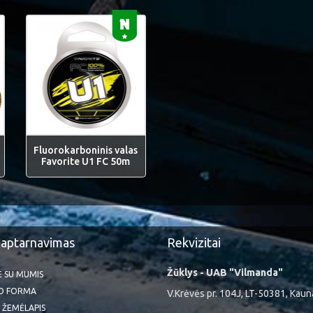
Fluorokarboninis valas
Favorite U1 FC 50m
 aptarnavimas
Rekvizitai
Žūklys - UAB "Vilmanda"
TE SU MUMIS
O FORMA
V.Krėvės pr. 104J, LT-50381, Kaun
 ŽEMĖLAPIS