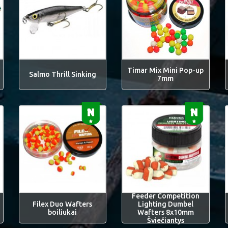
Timar Mix Mini Pop-up
Salmo Thrill Sinking
7mm
Feeder Competition
Filex Duo Wafters
Lighting Dumbel
boiliukai
Wafters 8x10mm
Šviečiantys