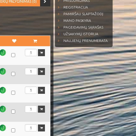
PRISIJUNGIMAS
EKIŲ PALYGINIMAS (0)
REGISTRACIJA
PAMIRŠAU SLAPTAŽODĮ
MANO PASKYRA
PAGEIDAVIMŲ SĄRAŠAS
UŽSAKYMŲ ISTORIJA
NAUJIENŲ PRENUMERATA