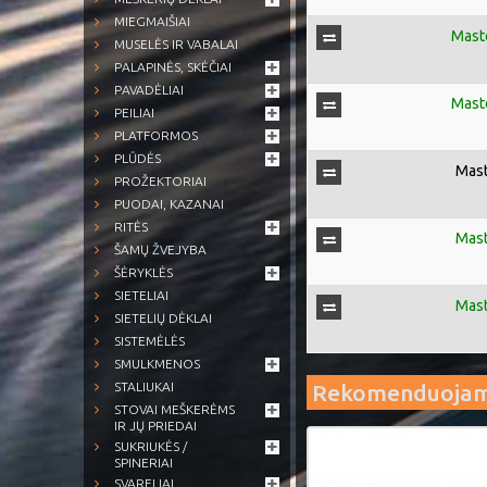
MIEGMAIŠIAI
Mast
MUSELĖS IR VABALAI
PALAPINĖS, SKĖČIAI
PAVADĖLIAI
Mast
PEILIAI
PLATFORMOS
PLŪDĖS
Mast
PROŽEKTORIAI
PUODAI, KAZANAI
RITĖS
Mast
ŠAMŲ ŽVEJYBA
ŠĖRYKLĖS
SIETELIAI
Mast
SIETELIŲ DĖKLAI
SISTEMĖLĖS
SMULKMENOS
STALIUKAI
Rekomenduoja
STOVAI MEŠKERĖMS
IR JŲ PRIEDAI
SUKRIUKĖS /
SPINERIAI
SVARELIAI