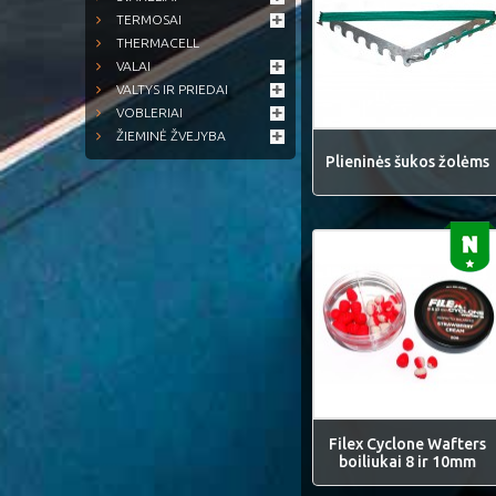
TERMOSAI
THERMACELL
VALAI
VALTYS IR PRIEDAI
VOBLERIAI
ŽIEMINĖ ŽVEJYBA
Plieninės šukos žolėms
Filex Cyclone Wafters
boiliukai 8 ir 10mm