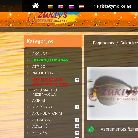
Pristatymo kaina
Kategorijos
Pagrindinis
Sukriukės
AKCIJOS
DOVANŲ KUPONAS
ATPIGO
NAUJIENOS
IŠPARDUOTUVĖ
NUO -30% IKI -60%
GYVŲ MASALŲ
REZERVACIJA
AKINIAI
AKSESUARAI
AKUMULIATORIAI
APRANGA
AVALYNĖ
Asortimentas fizin
BLIZGĖS