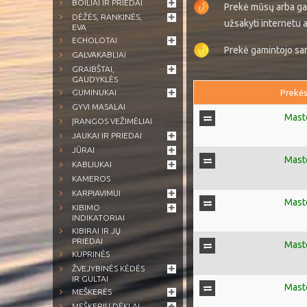
BOILIAI IR PRIEDAI
Prekė mūsų arba ga
DĖŽĖS, RANKINĖS,
užsakyti internetu a
EVA
ECHOLOTAI
Prekė gamintojo sand
GALVAKABLIAI
GRAIBŠTAI,
GAUDYKLĖS
GUMINUKAI
Prekės
GYVI MASALAI
Mast
ĮRANGOS VEŽIMĖLIAI
JAUKAI IR PRIEDAI
JŪRAI
Mast
KABLIUKAI
KAMEROS
KARPIAVIMUI
Mast
KIBIMO
INDIKATORIAI
KIBIRAI IR JŲ
PRIEDAI
Mast
KUPRINĖS
ŽVEJYBINĖS KĖDĖS
IR GULTAI
Mast
MEŠKERĖS
MEŠKERIŲ DĖKLAI