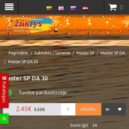
0
Pagrindinis
Sukriukės / Spineriai
Master SP
Master SP DA
Master SP DA 30
Master SP DA 30
Katalogas
Turime parduotuvėje
2.45€
3.50€
Į KREPŠELĮ
Svoris (gr)
30