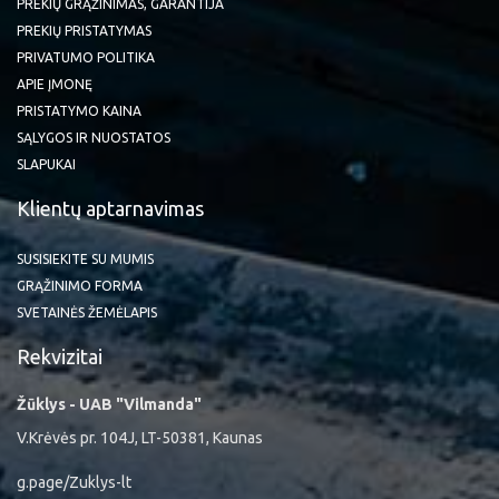
PREKIŲ GRĄŽINIMAS, GARANTIJA
PREKIŲ PRISTATYMAS
PRIVATUMO POLITIKA
APIE ĮMONĘ
PRISTATYMO KAINA
SĄLYGOS IR NUOSTATOS
SLAPUKAI
Klientų aptarnavimas
SUSISIEKITE SU MUMIS
GRĄŽINIMO FORMA
SVETAINĖS ŽEMĖLAPIS
Rekvizitai
Žūklys - UAB "Vilmanda"
V.Krėvės pr. 104J, LT-50381, Kaunas
g.page/Zuklys-lt