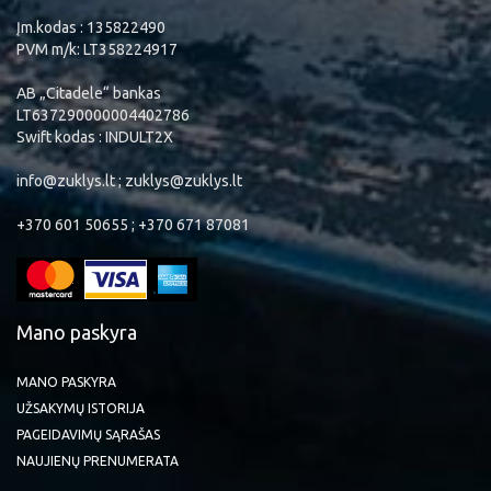
Įm.kodas : 135822490
PVM m/k: LT358224917
AB „Citadele“ bankas
LT637290000004402786
Swift kodas : INDULT2X
info@zuklys.lt ; zuklys@zuklys.lt
+370 601 50655 ; +370 671 87081
Mano paskyra
MANO PASKYRA
UŽSAKYMŲ ISTORIJA
PAGEIDAVIMŲ SĄRAŠAS
NAUJIENŲ PRENUMERATA