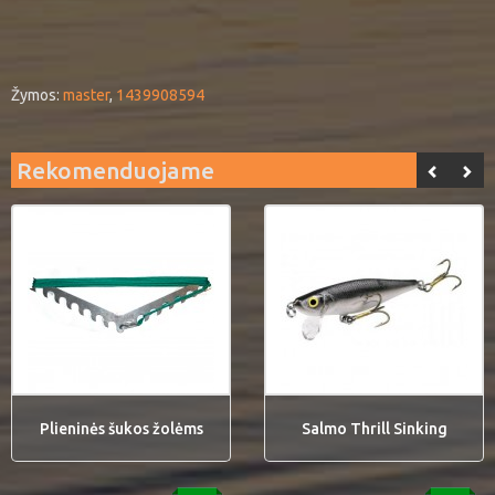
Žymos:
master
,
1439908594
Rekomenduojame
Plieninės šukos žolėms
Salmo Thrill Sinking