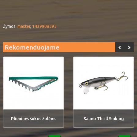
Žymos:
master
,
1439908595
Rekomenduojame
Plieninės šukos žolėms
Salmo Thrill Sinking