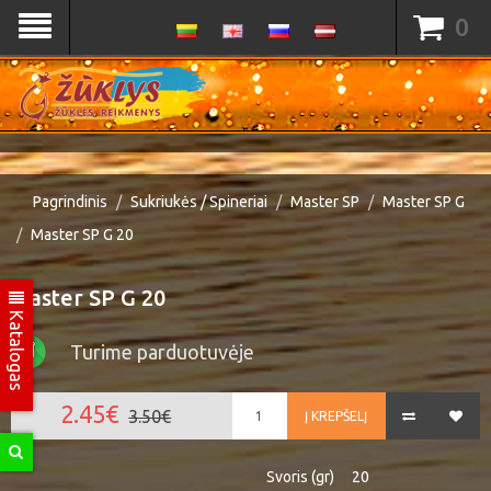
0
Pagrindinis
Sukriukės / Spineriai
Master SP
Master SP G
Master SP G 20
Master SP G 20
Katalogas
Turime parduotuvėje
2.45€
3.50€
Į KREPŠELĮ
Svoris (gr)
20