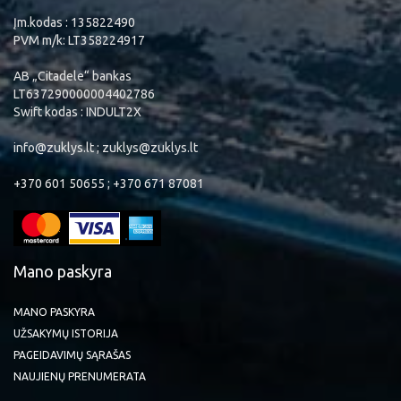
Įm.kodas : 135822490
PVM m/k: LT358224917
AB „Citadele“ bankas
LT637290000004402786
Swift kodas : INDULT2X
info@zuklys.lt ; zuklys@zuklys.lt
+370 601 50655 ; +370 671 87081
Mano paskyra
MANO PASKYRA
UŽSAKYMŲ ISTORIJA
PAGEIDAVIMŲ SĄRAŠAS
NAUJIENŲ PRENUMERATA