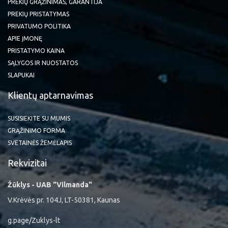
PREKIŲ GRĄŽINIMAS, GARANTIJA
PREKIŲ PRISTATYMAS
PRIVATUMO POLITIKA
APIE ĮMONĘ
PRISTATYMO KAINA
SĄLYGOS IR NUOSTATOS
SLAPUKAI
Klientų aptarnavimas
SUSISIEKITE SU MUMIS
GRĄŽINIMO FORMA
SVETAINĖS ŽEMĖLAPIS
Rekvizitai
Žūklys - UAB "Vilmanda"
V.Krėvės pr. 104J, LT-50381, Kaunas
g.page/Zuklys-lt