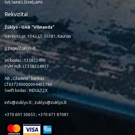
SVETAINĖS ŽEMĖLAPIS
Rekvizitai
Žūklys - UAB "Vilmanda"
V.Krėvės pr. 104J, LT-50381, Kaunas
g.page/Zuklys-lt
Įm.kodas : 135822490
PVM m/k: LT358224917
AB „Citadele“ bankas
LT637290000004402786
Swift kodas : INDULT2X
info@zuklys.lt ; zuklys@zuklys.lt
+370 601 50655 ; +370 671 87081