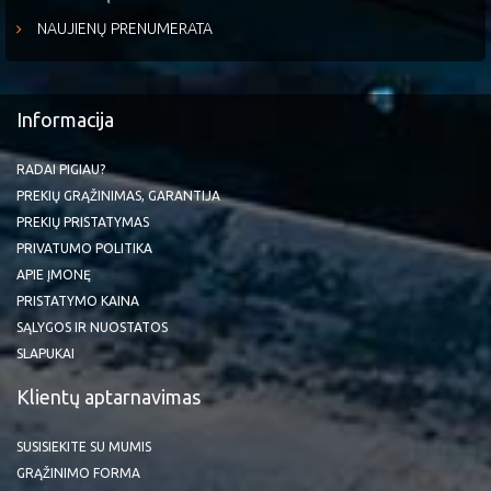
NAUJIENŲ PRENUMERATA
Informacija
RADAI PIGIAU?
PREKIŲ GRĄŽINIMAS, GARANTIJA
PREKIŲ PRISTATYMAS
PRIVATUMO POLITIKA
APIE ĮMONĘ
PRISTATYMO KAINA
SĄLYGOS IR NUOSTATOS
SLAPUKAI
Klientų aptarnavimas
SUSISIEKITE SU MUMIS
GRĄŽINIMO FORMA