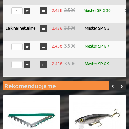
3.50€
2.45€
Master SP G 30
3
3.50€
2.45€
Laikinai neturime
Master SP G 5
5
3.50€
2.45€
Master SP G 7
7
3.50€
2.45€
Master SP G 9
9
Rekomenduojame