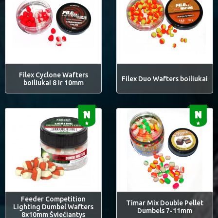
Filex Cyclone Wafters
Filex Duo Wafters boiliukai
boiliukai 8 ir 10mm
Feeder Competition
Timar Mix Double Pellet
Lighting Dumbel Wafters
Dumbels 7-11mm
8x10mm Šviečiantys