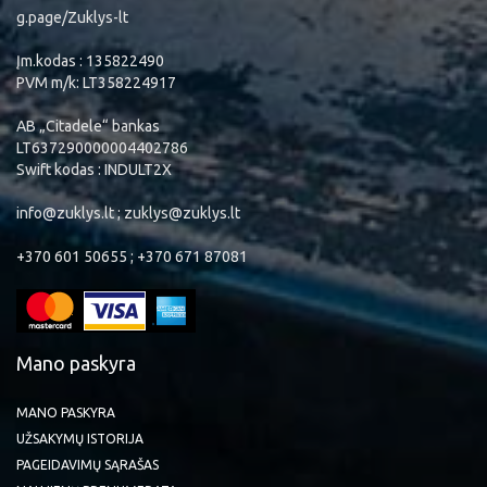
g.page/Zuklys-lt
Įm.kodas : 135822490
PVM m/k: LT358224917
AB „Citadele“ bankas
LT637290000004402786
Swift kodas : INDULT2X
info@zuklys.lt ; zuklys@zuklys.lt
+370 601 50655 ; +370 671 87081
Mano paskyra
MANO PASKYRA
UŽSAKYMŲ ISTORIJA
PAGEIDAVIMŲ SĄRAŠAS