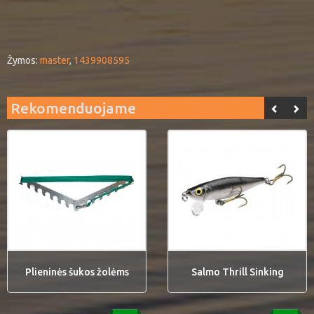
Žymos:
master
,
1439908595
Rekomenduojame
Plieninės šukos žolėms
Salmo Thrill Sinking