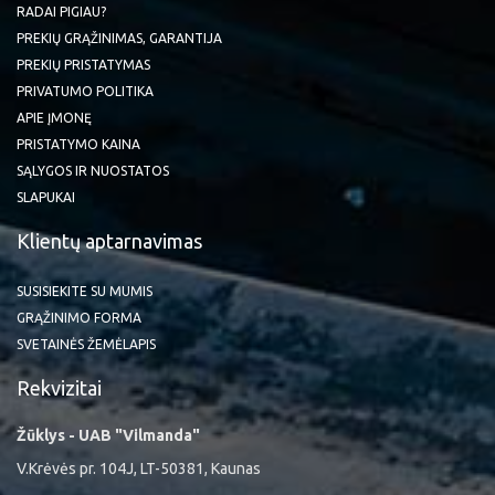
RADAI PIGIAU?
PREKIŲ GRĄŽINIMAS, GARANTIJA
PREKIŲ PRISTATYMAS
PRIVATUMO POLITIKA
APIE ĮMONĘ
PRISTATYMO KAINA
SĄLYGOS IR NUOSTATOS
SLAPUKAI
Klientų aptarnavimas
SUSISIEKITE SU MUMIS
GRĄŽINIMO FORMA
SVETAINĖS ŽEMĖLAPIS
Rekvizitai
Žūklys - UAB "Vilmanda"
V.Krėvės pr. 104J, LT-50381, Kaunas