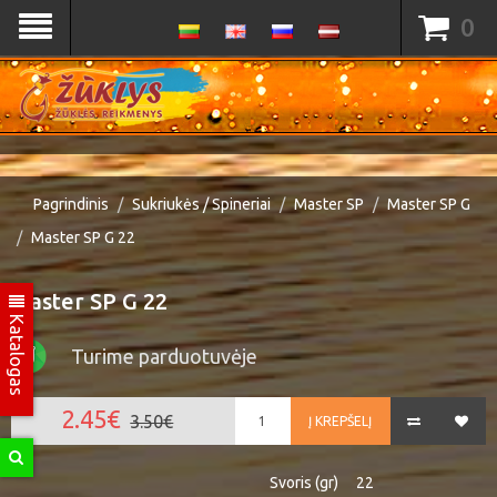
0
Pagrindinis
Sukriukės / Spineriai
Master SP
Master SP G
Master SP G 22
Master SP G 22
Katalogas
Turime parduotuvėje
2.45€
3.50€
Į KREPŠELĮ
Svoris (gr)
22