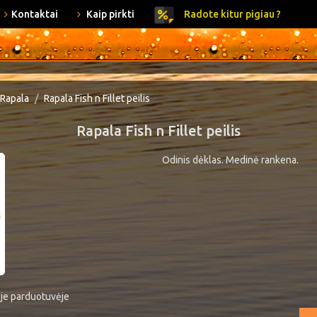
Kontaktai
Kaip pirkti
Radote kitur pigiau ?
Rapala
Rapala Fish n Fillet peilis
Rapala Fish n Fillet peilis
Odinis dėklas. Medinė rankena.
ėje parduotuvėje