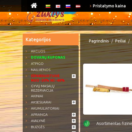
Pristatymo kaina
Kategorijos
Pagrindinis
Peiliai
AKCIJOS
DOVANŲ KUPONAS
ATPIGO
NAUJIENOS
IŠPARDUOTUVĖ
NUO -30% IKI -60%
GYVŲ MASALŲ
REZERVACIJA
AKINIAI
AKSESUARAI
AKUMULIATORIAI
APRANGA
AVALYNĖ
Asortimentas fizin
BLIZGĖS