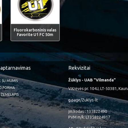
Fluorokarboninis valas
Favorite U1 FC 50m
 aptarnavimas
Rekvizitai
Žūklys - UAB "Vilmanda"
TE SU MUMIS
O FORMA
V.Krėvės pr. 104J, LT-50381, Kaun
 ŽEMĖLAPIS
g.page/Zuklys-lt
Įm.kodas : 135822490
PVM m/k: LT358224917