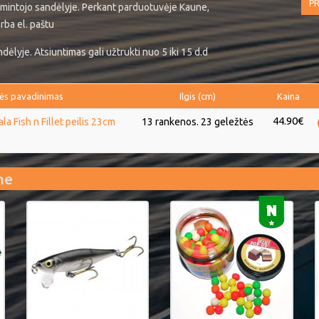
PR
mintojo sandėlyje. Perkant parduotuvėje Kaune,
rba el. paštu
ėlyje. Atsiuntimas gali užtrukti nuo 5 iki 15 d.d
ės pavadinimas
Ilgis (cm)
Kaina
44.90€
 Fish n Fillet peilis 23cm
13 rankenos. 23 geležtės
me