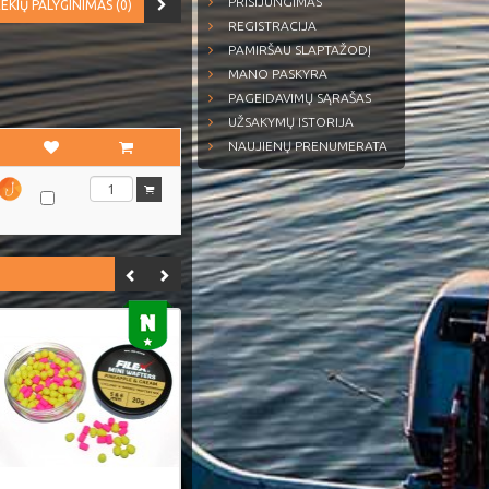
PRISIJUNGIMAS
EKIŲ PALYGINIMAS (0)
REGISTRACIJA
PAMIRŠAU SLAPTAŽODĮ
MANO PASKYRA
PAGEIDAVIMŲ SĄRAŠAS
UŽSAKYMŲ ISTORIJA
NAUJIENŲ PRENUMERATA