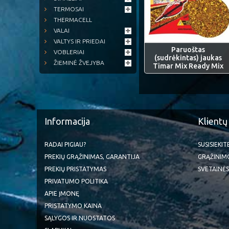
TERMOSAI
THERMACELL
VALAI
VALTYS IR PRIEDAI
Paruoštas
VOBLERIAI
(sudrėkintas) jaukas
ŽIEMINĖ ŽVEJYBA
Timar Mix Ready Mix
Informacija
Klientų
RADAI PIGIAU?
SUSISIEKI
PREKIŲ GRĄŽINIMAS, GARANTIJA
GRĄŽINIM
PREKIŲ PRISTATYMAS
SVETAINĖS
PRIVATUMO POLITIKA
APIE ĮMONĘ
PRISTATYMO KAINA
SĄLYGOS IR NUOSTATOS