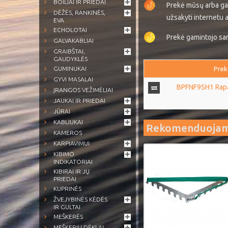
BOILIAI IR PRIEDAI
Prekė mūsų arba ga
DĖŽĖS, RANKINĖS,
užsakyti internetu a
EVA
ECHOLOTAI
Prekė gamintojo sand
GALVAKABLIAI
GRAIBŠTAI,
GAUDYKLĖS
GUMINUKAI
Prek
GYVI MASALAI
BPFNF9SH1 Rapala
ĮRANGOS VEŽIMĖLIAI
JAUKAI IR PRIEDAI
JŪRAI
KABLIUKAI
Rekomenduoja
KAMEROS
KARPIAVIMUI
KIBIMO
INDIKATORIAI
KIBIRAI IR JŲ
PRIEDAI
KUPRINĖS
ŽVEJYBINĖS KĖDĖS
IR GULTAI
MEŠKERĖS
MEŠKERIŲ DĖKLAI