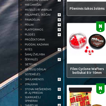
MIEGMAIŠIAI
Plieninės šukos žolėms
MUSELĖS IR VABALAI
PALAPINĖS, SKĖČIAI
PAVADĖLIAI
PEILIAI
PLATFORMOS
PLŪDĖS
PROŽEKTORIAI
PUODAI, KAZANAI
RITĖS
ŠAMŲ ŽVEJYBA
ŠĖRYKLĖS
SIETELIAI
Filex Cyclone Wafters
SIETELIŲ DĖKLAI
boiliukai 8 ir 10mm
SISTEMĖLĖS
SMULKMENOS
STALIUKAI
STOVAI MEŠKERĖMS
IR JŲ PRIEDAI
SUKRIUKĖS /
SPINERIAI
SVARELIAI