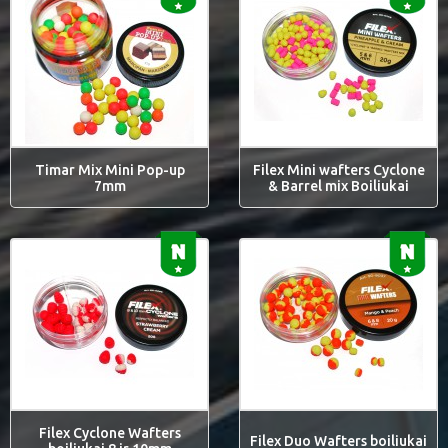
Timar Mix Mini Pop-up
Filex Mini wafters Cyclone
7mm
& Barrel mix Boiliukai
Filex Cyclone Wafters
Filex Duo Wafters boiliukai