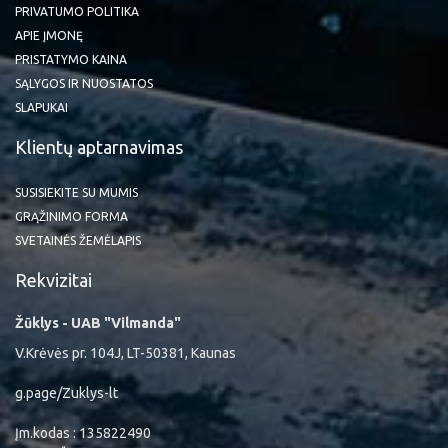
PRIVATUMO POLITIKA
APIE ĮMONĘ
PRISTATYMO KAINA
SĄLYGOS IR NUOSTATOS
SLAPUKAI
Klientų aptarnavimas
SUSISIEKITE SU MUMIS
GRĄŽINIMO FORMA
SVETAINĖS ŽEMĖLAPIS
Rekvizitai
Žūklys - UAB "Vilmanda"
V.Krėvės pr. 104J, LT-50381, Kaunas
g.page/Zuklys-lt
Įm.kodas : 135822490