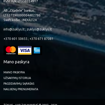
PVM m/k: LT358224917
AB „Citadele“ bankas
LT637290000004402786
Swift kodas : INDULT2X
info@zuklys.lt ; zuklys@zuklys.lt
+370 601 50655 ; +370 671 87081
Mano paskyra
MANO PASKYRA
UŽSAKYMŲ ISTORIJA
PAGEIDAVIMŲ SĄRAŠAS
NAUJIENŲ PRENUMERATA