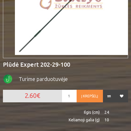
Plūdė Expert 202-29-100
Turime parduotuvėje
2.60€
Į KREPŠELĮ
Ilgis (cm)
24
Keliamoji galia (g)
10