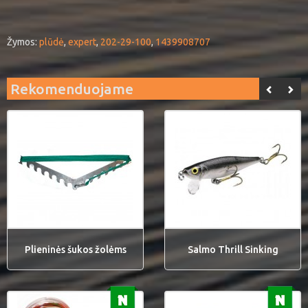
Žymos:
plūdė
,
expert
,
202-29-100
,
1439908707
Rekomenduojame
Plieninės šukos žolėms
Salmo Thrill Sinking