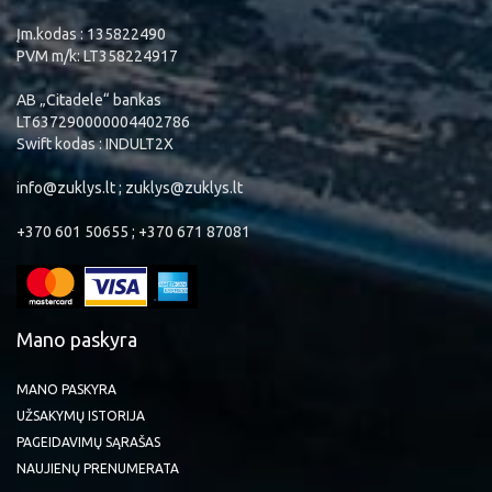
Įm.kodas : 135822490
PVM m/k: LT358224917
AB „Citadele“ bankas
LT637290000004402786
Swift kodas : INDULT2X
info@zuklys.lt ; zuklys@zuklys.lt
+370 601 50655 ; +370 671 87081
Mano paskyra
MANO PASKYRA
UŽSAKYMŲ ISTORIJA
PAGEIDAVIMŲ SĄRAŠAS
NAUJIENŲ PRENUMERATA