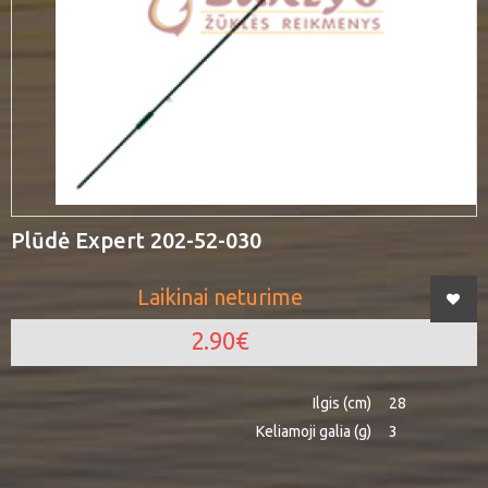
Plūdė Expert 202-52-030
Laikinai neturime
2.90€
Ilgis (cm)
28
Keliamoji galia (g)
3