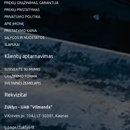
PREKIŲ GRĄŽINIMAS, GARANTIJA
PREKIŲ PRISTATYMAS
PRIVATUMO POLITIKA
APIE ĮMONĘ
PRISTATYMO KAINA
SĄLYGOS IR NUOSTATOS
SLAPUKAI
Klientų aptarnavimas
SUSISIEKITE SU MUMIS
GRĄŽINIMO FORMA
SVETAINĖS ŽEMĖLAPIS
Rekvizitai
Žūklys - UAB "Vilmanda"
V.Krėvės pr. 104J, LT-50381, Kaunas
g.page/Zuklys-lt