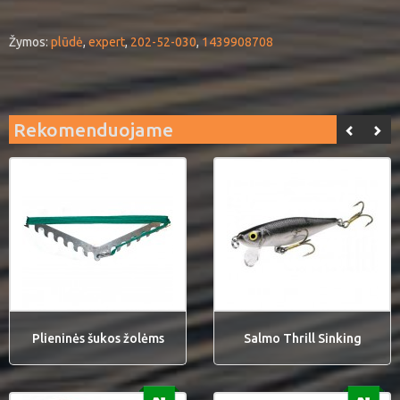
Žymos:
plūdė
,
expert
,
202-52-030
,
1439908708
Rekomenduojame
Plieninės šukos žolėms
Salmo Thrill Sinking