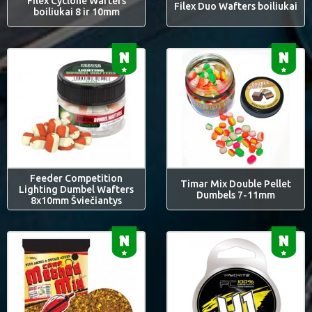
Filex Cyclone Wafters
Filex Duo Wafters boiliukai
boiliukai 8 ir 10mm
Feeder Competition
Timar Mix Double Pellet
Lighting Dumbel Wafters
Dumbels 7-11mm
8x10mm Šviečiantys