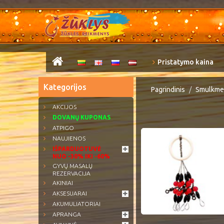
Pristatymo kaina
Kategorijos
Pagrindinis
Smulkme
AKCIJOS
DOVANŲ KUPONAS
ATPIGO
NAUJIENOS
IŠPARDUOTUVĖ
NUO -30% IKI -60%
GYVŲ MASALŲ
REZERVACIJA
AKINIAI
AKSESUARAI
AKUMULIATORIAI
APRANGA