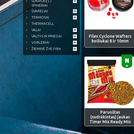
SUKRIUKĖS /
SPINERIAI
SVARELIAI
TERMOSAI
THERMACELL
VALAI
Filex Cyclone Wafters
VALTYS IR PRIEDAI
boiliukai 8 ir 10mm
VOBLERIAI
ŽIEMINĖ ŽVEJYBA
Paruoštas
(sudrėkintas) jaukas
Timar Mix Ready Mix