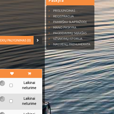
Paskyra
PRISIJUNGIMAS
REGISTRACIJA
PAMIRŠAU SLAPTAŽODĮ
MANO PASKYRA
PAGEIDAVIMŲ SĄRAŠAS
UŽSAKYMŲ ISTORIJA
EKIŲ PALYGINIMAS (0)
NAUJIENŲ PRENUMERATA
Laikinai
neturime
Laikinai
neturime