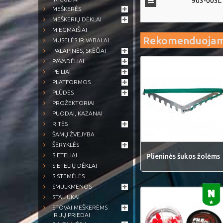
903-003L 
MEŠKERĖS
MEŠKERIŲ DĖKLAI
MIEGMAIŠIAI
Rekomenduoja
MUSELĖS IR VABALAI
PALAPINĖS, SKĖČIAI
PAVADĖLIAI
PEILIAI
PLATFORMOS
PLŪDĖS
PROŽEKTORIAI
PUODAI, KAZANAI
RITĖS
ŠAMŲ ŽVEJYBA
ŠĖRYKLĖS
SIETELIAI
Plieninės šukos žolėms
SIETELIŲ DĖKLAI
SISTEMĖLĖS
SMULKMENOS
STALIUKAI
STOVAI MEŠKERĖMS
IR JŲ PRIEDAI