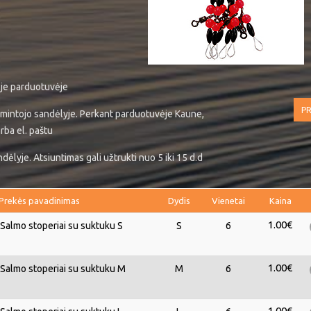
ėje parduotuvėje
PR
mintojo sandėlyje. Perkant parduotuvėje Kaune,
rba el. paštu
ėlyje. Atsiuntimas gali užtrukti nuo 5 iki 15 d.d
Prekės pavadinimas
Dydis
Vienetai
Kaina
1.00€
Salmo stoperiai su suktuku S
S
6
1.00€
almo stoperiai su suktuku M
M
6
1.00€