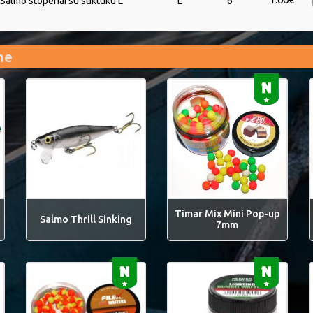
Salmo stoperiai su suktuku L
L
6
me
Timar Mix Mini Pop-up
Salmo Thrill Sinking
7mm