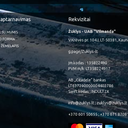
 aptarnavimas
Rekvizitai
Žūklys - UAB "Vilmanda"
TE SU MUMIS
O FORMA
V.Krėvės pr. 104J, LT-50381, Kaun
 ŽEMĖLAPIS
g.page/Zuklys-lt
Įm.kodas : 135822490
PVM m/k: LT358224917
AB „Citadele“ bankas
LT637290000004402786
Swift kodas : INDULT2X
info@zuklys.lt ; zuklys@zuklys.lt
+370 601 50655 ; +370 671 8708