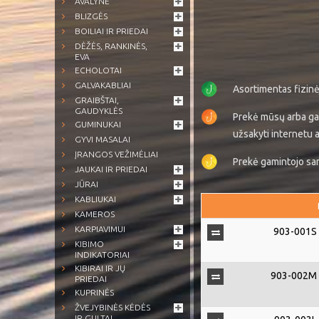
AVALYNĖ
BLIZGĖS
BOILIAI IR PRIEDAI
DĖŽĖS, RANKINĖS,
EVA
ECHOLOTAI
GALVAKABLIAI
Asortimentas fizin
GRAIBŠTAI,
GAUDYKLĖS
Prekė mūsų arba ga
GUMINUKAI
užsakyti internetu a
GYVI MASALAI
ĮRANGOS VEŽIMĖLIAI
Prekė gamintojo sand
JAUKAI IR PRIEDAI
JŪRAI
KABLIUKAI
KAMEROS
KARPIAVIMUI
903-001S 
KIBIMO
INDIKATORIAI
KIBIRAI IR JŲ
903-002M S
PRIEDAI
KUPRINĖS
ŽVEJYBINĖS KĖDĖS
IR GULTAI