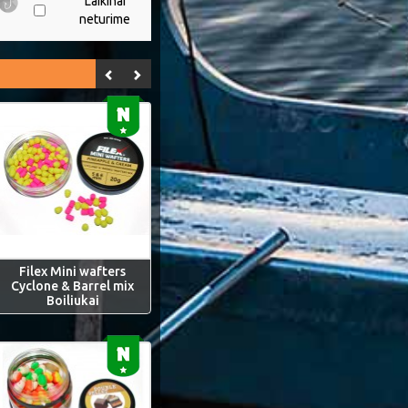
Laikinai
neturime
Filex Mini wafters
Cyclone & Barrel mix
Boiliukai