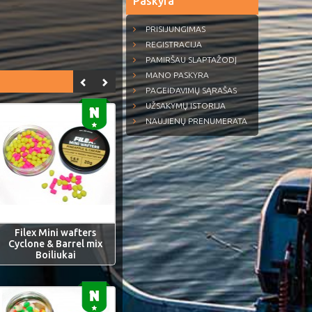
Paskyra
PRISIJUNGIMAS
REGISTRACIJA
PAMIRŠAU SLAPTAŽODĮ
MANO PASKYRA
PAGEIDAVIMŲ SĄRAŠAS
UŽSAKYMŲ ISTORIJA
NAUJIENŲ PRENUMERATA
Filex Mini wafters
Cyclone & Barrel mix
Boiliukai