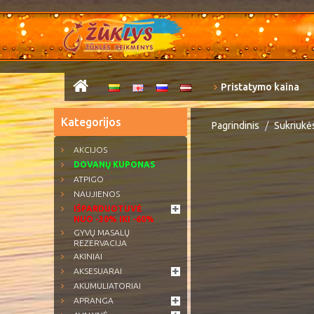
Pristatymo kaina
Kategorijos
Pagrindinis
Sukriukės
AKCIJOS
DOVANŲ KUPONAS
ATPIGO
NAUJIENOS
IŠPARDUOTUVĖ
NUO -30% IKI -60%
GYVŲ MASALŲ
REZERVACIJA
AKINIAI
AKSESUARAI
AKUMULIATORIAI
APRANGA