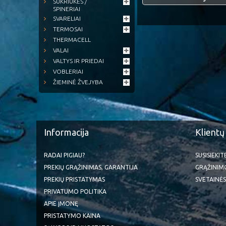
SUKRIUKĖS /
SPINERIAI
SVARELIAI
TERMOSAI
THERMACELL
VALAI
VALTYS IR PRIEDAI
VOBLERIAI
ŽIEMINĖ ŽVEJYBA
Informacija
Klientų
RADAI PIGIAU?
SUSISIEKI
PREKIŲ GRĄŽINIMAS, GARANTIJA
GRĄŽINIM
PREKIŲ PRISTATYMAS
SVETAINĖS
PRIVATUMO POLITIKA
APIE ĮMONĘ
PRISTATYMO KAINA