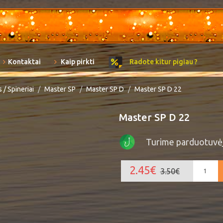
Kontaktai
Kaip pirkti
Radote kitur pigiau ?
 / Spineriai
Master SP
Master SP D
Master SP D 22
Master SP D 22
Turime parduotuvė
2.45€
3.50€