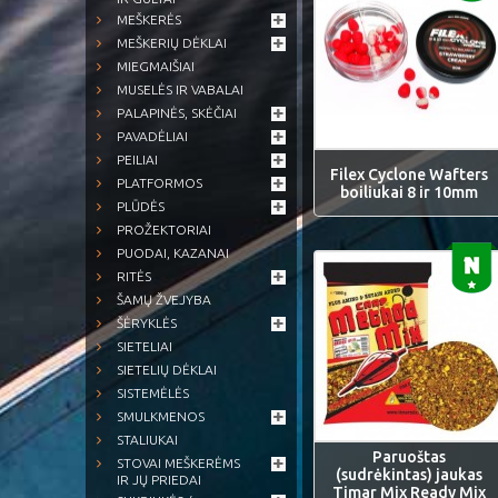
MEŠKERĖS
MEŠKERIŲ DĖKLAI
MIEGMAIŠIAI
MUSELĖS IR VABALAI
PALAPINĖS, SKĖČIAI
PAVADĖLIAI
PEILIAI
Filex Cyclone Wafters
PLATFORMOS
boiliukai 8 ir 10mm
PLŪDĖS
PROŽEKTORIAI
PUODAI, KAZANAI
RITĖS
ŠAMŲ ŽVEJYBA
ŠĖRYKLĖS
SIETELIAI
SIETELIŲ DĖKLAI
SISTEMĖLĖS
SMULKMENOS
STALIUKAI
Paruoštas
STOVAI MEŠKERĖMS
(sudrėkintas) jaukas
IR JŲ PRIEDAI
Timar Mix Ready Mix