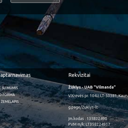
 aptarnavimas
Rekvizitai
Žūklys - UAB "Vilmanda"
TE SU MUMIS
O FORMA
V.Krėvės pr. 104J, LT-50381, Kaun
 ŽEMĖLAPIS
g.page/Zuklys-lt
Įm.kodas : 135822490
PVM m/k: LT358224917