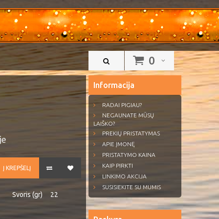
0
Informacija
RADAI PIGIAU?
NEGAUNATE MŪSŲ
LAIŠKO?
PREKIŲ PRISTATYMAS
je
APIE ĮMONĘ
PRISTATYMO KAINA
KAIP PIRKTI
Į KREPŠELĮ
LINKIMO AKCIJA
SUSISIEKITE SU MUMIS
Svoris (gr)
22