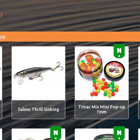
93
me
Timar Mix Mini Pop-up
Salmo Thrill Sinking
7mm