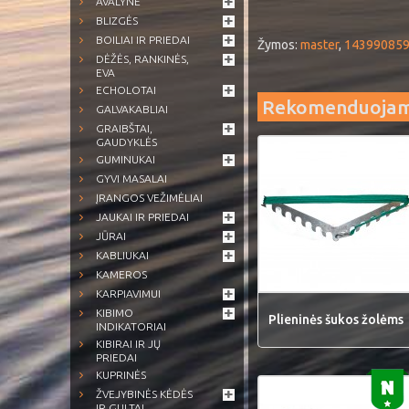
AVALYNĖ
BLIZGĖS
BOILIAI IR PRIEDAI
Žymos:
master
,
14399085
DĖŽĖS, RANKINĖS,
EVA
ECHOLOTAI
Rekomenduoja
GALVAKABLIAI
GRAIBŠTAI,
GAUDYKLĖS
GUMINUKAI
GYVI MASALAI
ĮRANGOS VEŽIMĖLIAI
JAUKAI IR PRIEDAI
JŪRAI
KABLIUKAI
KAMEROS
KARPIAVIMUI
KIBIMO
Plieninės šukos žolėms
INDIKATORIAI
KIBIRAI IR JŲ
PRIEDAI
KUPRINĖS
ŽVEJYBINĖS KĖDĖS
IR GULTAI