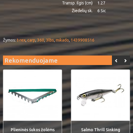
Transp. ilgis (cm)
1.27
Žiedelių sk.
6 Sic
Žymos:
t-rex
,
carp
,
360
,
3lbs
,
mikado
,
1439908516
Rekomenduojame
Plieninės šukos žolėms
Salmo Thrill Sinking