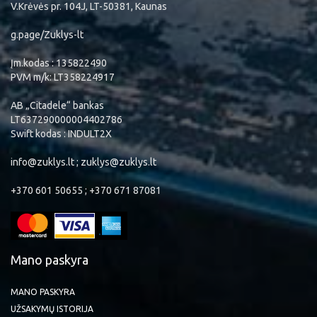
V.Krėvės pr. 104J, LT-50381, Kaunas
g.page/Zuklys-lt
Įm.kodas : 135822490
PVM m/k: LT358224917
AB „Citadele“ bankas
LT637290000004402786
Swift kodas : INDULT2X
info@zuklys.lt ; zuklys@zuklys.lt
+370 601 50655 ; +370 671 87081
Mano paskyra
MANO PASKYRA
UŽSAKYMŲ ISTORIJA