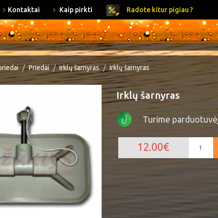
Kontaktai
Kaip pirkti
Radote kitur pigiau ?
priedai
Priedai
Irklų šarnyras
Irklų šarnyras
Irklų šarnyras
Turime parduotuvė
12.00€