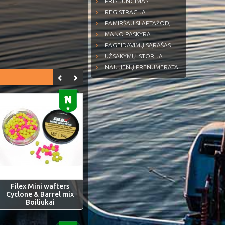
PRISIJUNGIMAS
REGISTRACIJA
PAMIRŠAU SLAPTAŽODĮ
MANO PASKYRA
PAGEIDAVIMŲ SĄRAŠAS
UŽSAKYMŲ ISTORIJA
NAUJIENŲ PRENUMERATA
Filex Mini wafters
Cyclone & Barrel mix
Boiliukai