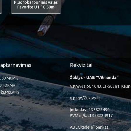
Fluorokarboninis valas
Favorite U1 FC 50m
 aptarnavimas
Rekvizitai
Žūklys - UAB "Vilmanda"
TE SU MUMIS
O FORMA
V.Krėvės pr. 104J, LT-50381, Kaun
 ŽEMĖLAPIS
g.page/Zuklys-lt
Įm.kodas : 135822490
PVM m/k: LT358224917
AB „Citadele“ bankas