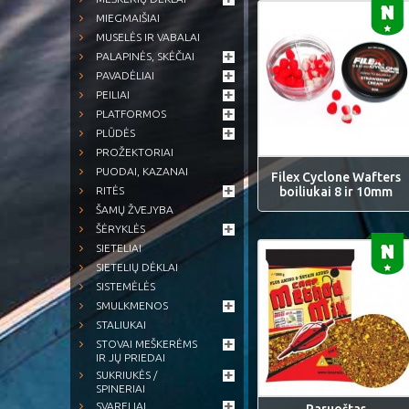
MIEGMAIŠIAI
MUSELĖS IR VABALAI
PALAPINĖS, SKĖČIAI
PAVADĖLIAI
PEILIAI
PLATFORMOS
PLŪDĖS
PROŽEKTORIAI
PUODAI, KAZANAI
Filex Cyclone Wafters
boiliukai 8 ir 10mm
RITĖS
ŠAMŲ ŽVEJYBA
ŠĖRYKLĖS
SIETELIAI
SIETELIŲ DĖKLAI
SISTEMĖLĖS
SMULKMENOS
STALIUKAI
STOVAI MEŠKERĖMS
IR JŲ PRIEDAI
SUKRIUKĖS /
SPINERIAI
SVARELIAI