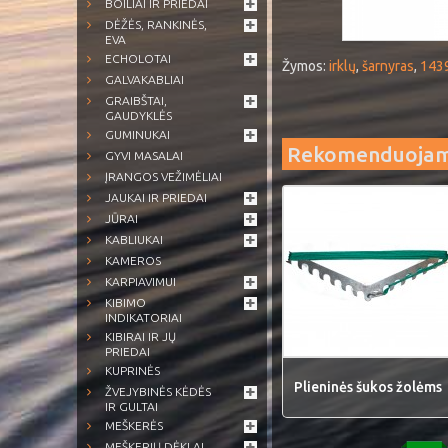
BOILIAI IR PRIEDAI
DĖŽĖS, RANKINĖS,
EVA
ECHOLOTAI
Žymos:
irklų
,
šarnyras
,
143
GALVAKABLIAI
GRAIBŠTAI,
GAUDYKLĖS
GUMINUKAI
Rekomenduoja
GYVI MASALAI
ĮRANGOS VEŽIMĖLIAI
JAUKAI IR PRIEDAI
JŪRAI
KABLIUKAI
KAMEROS
KARPIAVIMUI
KIBIMO
INDIKATORIAI
KIBIRAI IR JŲ
PRIEDAI
KUPRINĖS
Plieninės šukos žolėms
ŽVEJYBINĖS KĖDĖS
IR GULTAI
MEŠKERĖS
MEŠKERIŲ DĖKLAI