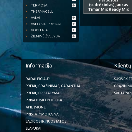
Paruoštas
(sudrėkintas) jaukas
TERMOSAI
Timar Mix Ready Mix
THERMACELL
VALAI
VALTYS IR PRIEDAI
VOBLERIAI
ŽIEMINĖ ŽVEJYBA
Informacija
Klientų
RADAI PIGIAU?
SUSISIEKI
PREKIŲ GRĄŽINIMAS, GARANTIJA
GRĄŽINIM
PREKIŲ PRISTATYMAS
SVETAINĖS
PRIVATUMO POLITIKA
APIE ĮMONĘ
PRISTATYMO KAINA
SĄLYGOS IR NUOSTATOS
SLAPUKAI