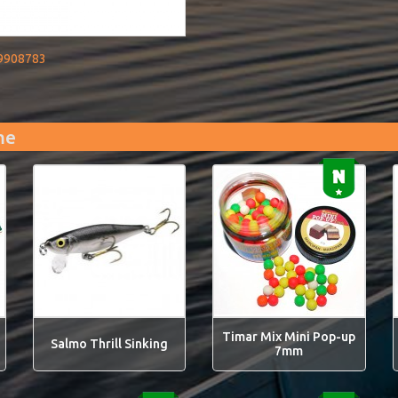
9908783
me
Timar Mix Mini Pop-up
Salmo Thrill Sinking
7mm