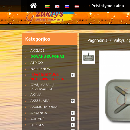
Pristatymo kaina
Kategorijos
Pagrindinis
Valtys ir 
AKCIJOS
DOVANŲ KUPONAS
ATPIGO
NAUJIENOS
IŠPARDUOTUVĖ
NUO -30% IKI -60%
GYVŲ MASALŲ
REZERVACIJA
AKINIAI
AKSESUARAI
AKUMULIATORIAI
APRANGA
AVALYNĖ
BLIZGĖS