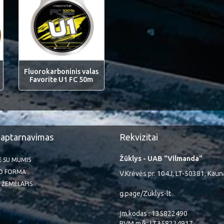
Fluorokarboninis valas
Favorite U1 FC 50m
 aptarnavimas
Rekvizitai
Žūklys - UAB "Vilmanda"
TE SU MUMIS
O FORMA
V.Krėvės pr. 104J, LT-50381, Kaun
 ŽEMĖLAPIS
g.page/Zuklys-lt
Įm.kodas : 135822490
PVM m/k: LT358224917