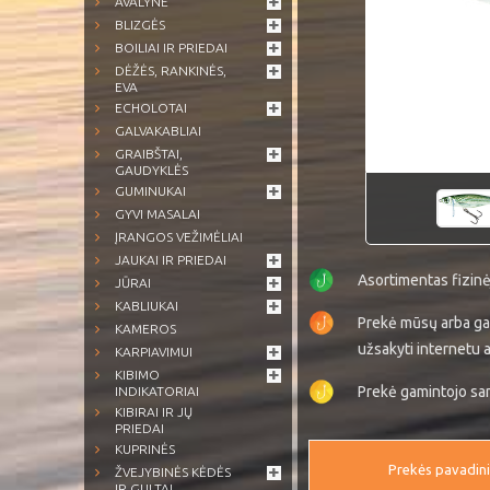
AVALYNĖ
BLIZGĖS
BOILIAI IR PRIEDAI
DĖŽĖS, RANKINĖS,
EVA
ECHOLOTAI
GALVAKABLIAI
GRAIBŠTAI,
GAUDYKLĖS
GUMINUKAI
GYVI MASALAI
ĮRANGOS VEŽIMĖLIAI
JAUKAI IR PRIEDAI
Asortimentas fizin
JŪRAI
KABLIUKAI
Prekė mūsų arba ga
KAMEROS
užsakyti internetu a
KARPIAVIMUI
KIBIMO
Prekė gamintojo sand
INDIKATORIAI
KIBIRAI IR JŲ
PRIEDAI
KUPRINĖS
Prekės pavadin
ŽVEJYBINĖS KĖDĖS
IR GULTAI