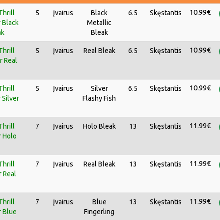
10.99€
hrill
5
Įvairus
Black
6.5
Skęstantis
 Black
Metallic
ak
Bleak
10.99€
hrill
5
Įvairus
Real Bleak
6.5
Skęstantis
r Real
10.99€
hrill
5
Įvairus
Silver
6.5
Skęstantis
 Silver
Flashy Fish
11.99€
hrill
7
Įvairus
Holo Bleak
13
Skęstantis
r Holo
11.99€
hrill
7
Įvairus
Real Bleak
13
Skęstantis
r Real
11.99€
hrill
7
Įvairus
Blue
13
Skęstantis
r Blue
Fingerling