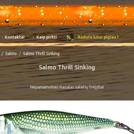
Kontaktai
Kaip pirkti
Radote kitur pigiau ?
Salmo
Salmo Thrill Sinking
Salmo Thrill Sinking
Nepamainomas masalas salačių žvejybai