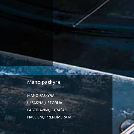
Mano paskyra
MANO PASKYRA
UŽSAKYMŲ ISTORIJA
as
PAGEIDAVIMŲ SĄRAŠAS
NAUJIENŲ PRENUMERATA