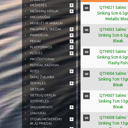
MEŠKERĖS
QTH021 Salmo T
MEŠKERIŲ DĖKLAI
Sinking 5cm 6.5gr
MIEGMAIŠIAI
Metallic Ble
MUSELĖS IR VABALAI
QTH003 Salmo T
PALAPINĖS, SKĖČIAI
Sinking 5cm 6.5g
PAVADĖLIAI
Bleak
PEILIAI
PLATFORMOS
QTH005 Salmo T
PLŪDĖS
Sinking 5cm 6.5gr
PROŽEKTORIAI
Flashy Fish
PUODAI, KAZANAI
RITĖS
QTH006 Salmo T
ŠAMŲ ŽVEJYBA
Sinking 7cm 13g
ŠĖRYKLĖS
Bleak
SIETELIAI
QTH007 Salmo T
SIETELIŲ DĖKLAI
Sinking 7cm 13g
SISTEMĖLĖS
Bleak
SMULKMENOS
STALIUKAI
QTH008 Salmo T
STOVAI MEŠKERĖMS
Sinking 7cm 13g
IR JŲ PRIEDAI