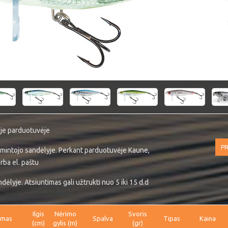
ėje parduotuvėje
PR
mintojo sandėlyje. Perkant parduotuvėje Kaune,
rba el. paštu
ėlyje. Atsiuntimas gali užtrukti nuo 5 iki 15 d.d
Ilgis
Nėrimo
Svoris
imas
Spalva
Tipas
Kaina
(cm)
gylis (m)
(gr)