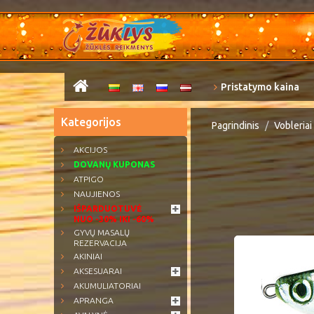
Pristatymo kaina
Kategorijos
Pagrindinis
Vobleriai
AKCIJOS
DOVANŲ KUPONAS
ATPIGO
NAUJIENOS
IŠPARDUOTUVĖ
NUO -30% IKI -60%
GYVŲ MASALŲ
REZERVACIJA
AKINIAI
AKSESUARAI
AKUMULIATORIAI
APRANGA