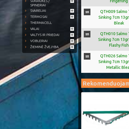
Fingerling
SUKRIUKĖS /
SPINERIAI
SVARELIAI
QTH009 Salmo T
TERMOSAI
Sinking 7cm 13gr
Bleak
THERMACELL
VALAI
QTH010 Salmo T
VALTYS IR PRIEDAI
Sinking 7cm 13gr 
VOBLERIAI
Flashy Fish
ŽIEMINĖ ŽVEJYBA
QTH026 Salmo T
Sinking 7cm 13gr
Metallic Ble
Rekomenduoja