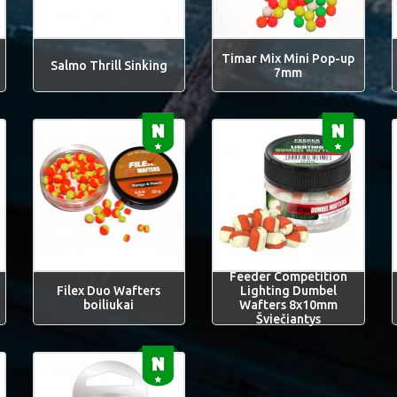
Timar Mix Mini Pop-up
Salmo Thrill Sinking
7mm
Feeder Competition
Filex Duo Wafters
Lighting Dumbel
boiliukai
Wafters 8x10mm
Šviečiantys