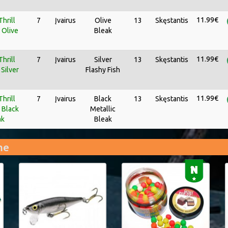
11.99€
hrill
7
Įvairus
Olive
13
Skęstantis
 Olive
Bleak
11.99€
hrill
7
Įvairus
Silver
13
Skęstantis
Silver
Flashy Fish
11.99€
hrill
7
Įvairus
Black
13
Skęstantis
 Black
Metallic
ak
Bleak
me