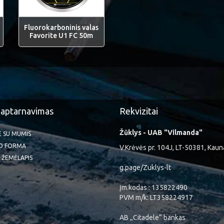
Fluorokarboninis valas
Favorite U1 FC 50m
 aptarnavimas
Rekvizitai
Žūklys - UAB "Vilmanda"
TE SU MUMIS
O FORMA
V.Krėvės pr. 104J, LT-50381, Kaun
 ŽEMĖLAPIS
g.page/Zuklys-lt
Įm.kodas : 135822490
PVM m/k: LT358224917
AB „Citadele“ bankas