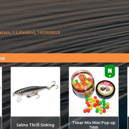
ažasis
,
3.5
,
klasikinis
,
1439908828
me
Timar Mix Mini Pop-up
Salmo Thrill Sinking
7mm