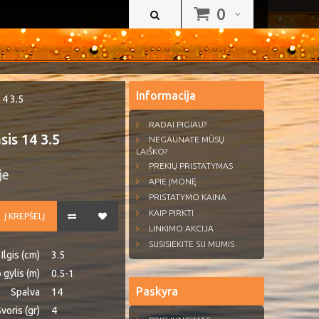
0
Informacija
14 3.5
RADAI PIGIAU?
sis 14 3.5
NEGAUNATE MŪSŲ
LAIŠKO?
PREKIŲ PRISTATYMAS
je
APIE ĮMONĘ
PRISTATYMO KAINA
KAIP PIRKTI
Į KREPŠELĮ
LINKIMO AKCIJA
SUSISIEKITE SU MUMIS
Ilgis (cm)
3.5
 gylis (m)
0.5-1
Paskyra
Spalva
14
voris (gr)
4