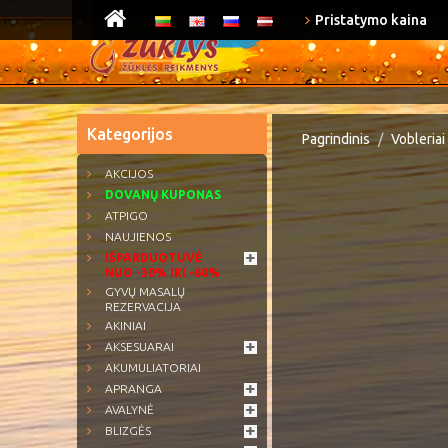
Pristatymo kaina
Kategorijos
Pagrindinis
Vobleriai
AKCIJOS
DOVANŲ KUPONAS
ATPIGO
NAUJIENOS
IŠPARDUOTUVĖ
NUO -30% IKI -60%
GYVŲ MASALŲ
REZERVACIJA
AKINIAI
AKSESUARAI
AKUMULIATORIAI
APRANGA
AVALYNĖ
BLIZGĖS