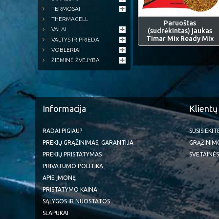
TERMOSAI
THERMACELL
Paruoštas
VALAI
(sudrėkintas) jaukas
Timar Mix Ready Mix
VALTYS IR PRIEDAI
VOBLERIAI
ŽIEMINĖ ŽVEJYBA
Informacija
Klientų
RADAI PIGIAU?
SUSISIEKI
PREKIŲ GRĄŽINIMAS, GARANTIJA
GRĄŽINIM
PREKIŲ PRISTATYMAS
SVETAINĖS
PRIVATUMO POLITIKA
APIE ĮMONĘ
PRISTATYMO KAINA
SĄLYGOS IR NUOSTATOS
SLAPUKAI