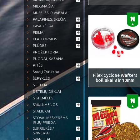
MIEGMAIŠIAI
MUSELĖS IR VABALAI
PALAPINĖS, SKĖČIAI
PAVADĖLIAI
PEILIAI
PLATFORMOS
PLŪDĖS
PROŽEKTORIAI
PUODAI, KAZANAI
RITĖS
ŠAMŲ ŽVEJYBA
Filex Cyclone Wafters
ŠĖRYKLĖS
boiliukai 8 ir 10mm
SIETELIAI
SIETELIŲ DĖKLAI
SISTEMĖLĖS
SMULKMENOS
STALIUKAI
STOVAI MEŠKERĖMS
IR JŲ PRIEDAI
SUKRIUKĖS /
SPINERIAI
SVARELIAI