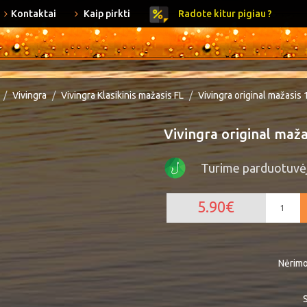
Kontaktai
Kaip pirkti
Radote kitur pigiau ?
Vivingra
Vivingra Klasikinis mažasis FL
Vivingra original mažasis 
Vivingra original maža
Turime parduotuvė
5.90€
Nėrimo
S