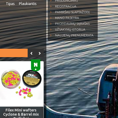
PRISIJUNGIMAS
Tipas
Plaukiantis
REGISTRACIJA
PAMIRŠAU SLAPTAŽODĮ
MANO PASKYRA
PAGEIDAVIMŲ SĄRAŠAS
UŽSAKYMŲ ISTORIJA
NAUJIENŲ PRENUMERATA
Filex Mini wafters
Cyclone & Barrel mix