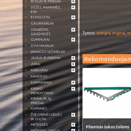
BOILIAI IR PRIEDAI
DĖŽĖS, RANKINĖS,
EVA
ECHOLOTAI
GALVAKABLIAI
GRAIBŠTAI,
Žymos:
vivingra
,
original
,
m
GAUDYKLĖS
GUMINUKAI
GYVI MASALAI
ĮRANGOS VEŽIMĖLIAI
Rekomenduoja
JAUKAI IR PRIEDAI
JŪRAI
KABLIUKAI
KAMEROS
KARPIAVIMUI
KIBIMO
INDIKATORIAI
KIBIRAI IR JŲ
PRIEDAI
KUPRINĖS
ŽVEJYBINĖS KĖDĖS
IR GULTAI
MEŠKERĖS
Plieninės šukos žolėms
MEŠKERIŲ DĖKLAI