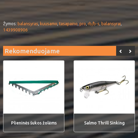
Žymos:
balansyras
,
kuusamo
,
tasapaino
,
pro
,
rb/b-s
,
balansyrai
,
1439908906
Rekomenduojame
Plieninės šukos žolėms
Salmo Thrill Sinking