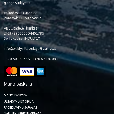
g.page/Zuklys-lt
Įm.kodas : 135822490
PVM m/k: LT358224917
AB „Citadele“ bankas
LT637290000004402786
Swift kodas : INDULT2X
info@zuklys.lt ; zuklys@zuklys.lt
+370 601 50655 ; +370 671 87081
Mano paskyra
MANO PASKYRA
UŽSAKYMŲ ISTORIJA
PAGEIDAVIMŲ SĄRAŠAS
NAUJIENŲ PRENUMERATA