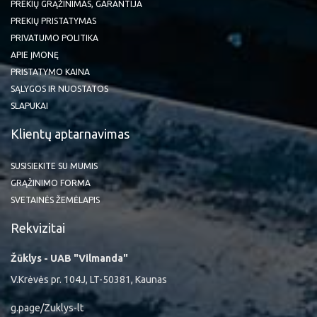
PREKIŲ GRĄŽINIMAS, GARANTIJA
PREKIŲ PRISTATYMAS
PRIVATUMO POLITIKA
APIE ĮMONĘ
PRISTATYMO KAINA
SĄLYGOS IR NUOSTATOS
SLAPUKAI
Klientų aptarnavimas
SUSISIEKITE SU MUMIS
GRĄŽINIMO FORMA
SVETAINĖS ŽEMĖLAPIS
Rekvizitai
Žūklys - UAB "Vilmanda"
V.Krėvės pr. 104J, LT-50381, Kaunas
g.page/Zuklys-lt