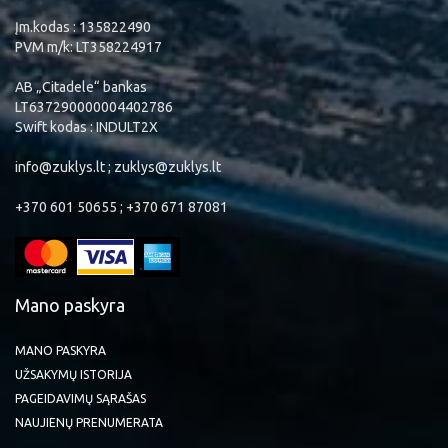
Įm.kodas : 135822490
PVM m/k: LT358224917
AB „Citadele“ bankas
LT637290000004402786
Swift kodas : INDULT2X
info@zuklys.lt ; zuklys@zuklys.lt
+370 601 50655 ; +370 671 87081
Mano paskyra
MANO PASKYRA
UŽSAKYMŲ ISTORIJA
PAGEIDAVIMŲ SĄRAŠAS
NAUJIENŲ PRENUMERATA