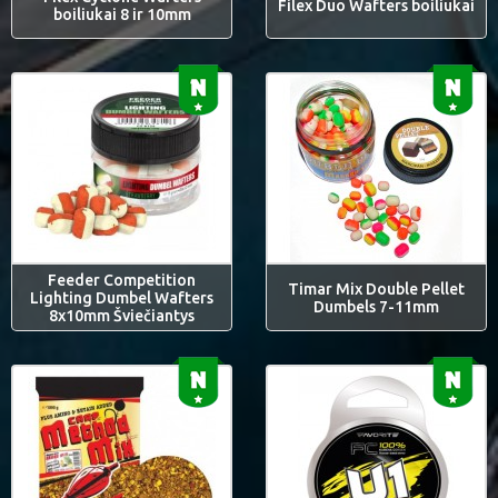
Filex Duo Wafters boiliukai
boiliukai 8 ir 10mm
Feeder Competition
Timar Mix Double Pellet
Lighting Dumbel Wafters
Dumbels 7-11mm
8x10mm Šviečiantys