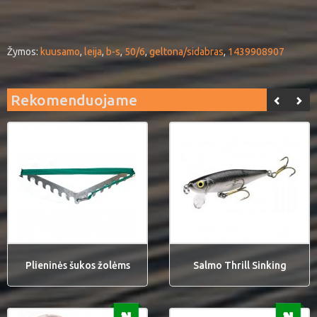
Žymos:
kuusamo
,
leija
,
b-s
,
50/6
,
geltona/sidabras
,
1439908907
Rekomenduojame
Plieninės šukos žolėms
Salmo Thrill Sinking